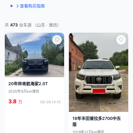
查看购买指南
共
473
台车源 （山东 · 潍坊）
20年林肯航海家2.0T
2020年
9万km
潍坊
3.8
万
08-08 14:15
19年丰田普拉多2700中东
版
2019年
11万km
潍坊