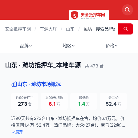
安全抵押车网
/
车源大厅
/
山东
/
潍坊
品牌
地区
价格
山东 · 潍坊抵押车_本地车源
共 473 台
山东 · 潍坊市场概况
近90天在售
近90天均价
最低价
最高价
273
6.1
1.4
52.4
台
万
万
万
近90天共有273台山东 · 潍坊抵押车在售，均价6.1万元，价
格区间1.4万-52.4万。热门品牌：大众(27台)、宝马(22台)、
奥迪(18台)。数据来源：近90天滚动统计，每日更新。
展开