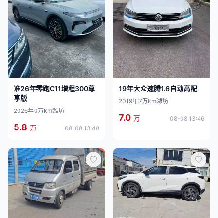
19年大众速腾1.6自动高配
准26年零跑C11增程300尊
享版
2019年
7万km
潍坊
2026年
0万km
潍坊
7.0
万
08-08 13:46
5.8
万
08-08 13:48