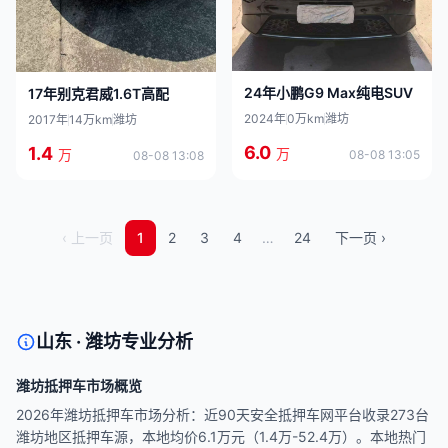
24年小鹏G9 Max纯电SUV
17年别克君威1.6T高配
2024年
0万km
潍坊
2017年
14万km
潍坊
6.0
1.4
万
万
08-08 13:05
08-08 13:08
‹ 上一页
1
2
3
4
…
24
下一页 ›
山东 · 潍坊专业分析
潍坊抵押车市场概览
2026年潍坊抵押车市场分析：近90天安全抵押车网平台收录273台
潍坊地区抵押车源，本地均价6.1万元（1.4万-52.4万）。本地热门