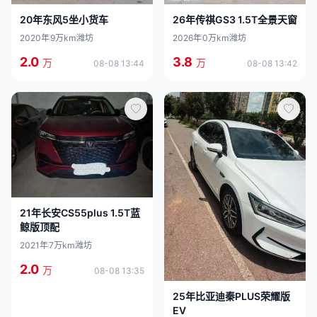
20年东风5坐小货车
26年传祺GS3 1.5T全景天窗
2020年
9万km
潍坊
2026年
0万km
潍坊
2.0
3.8
万
万
08-08 13:44
08-08 13:42
21年长安CS55plus 1.5T蓝
鲸版顶配
2021年
7万km
潍坊
2.0
万
08-08 13:35
25年比亚迪秦PLUS荣耀版
EV