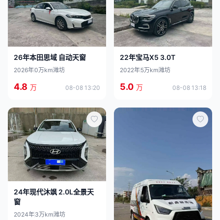
26年本田思域 自动天窗
22年宝马X5 3.0T
2026年
0万km
潍坊
2022年
5万km
潍坊
4.8
5.0
万
万
08-08 13:20
08-08 13:18
24年现代沐飒 2.0L全景天
窗
2024年
3万km
潍坊