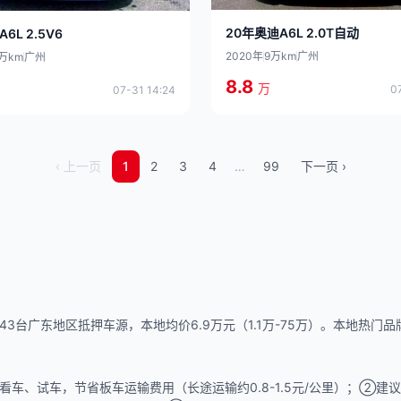
20年奥迪A6L 2.0T自动
6L 2.5V6
2020年
9万km
广州
4万km
广州
8.8
万
0
07-31 14:24
‹ 上一页
1
2
3
4
…
99
下一页 ›
台广东地区抵押车源，本地均价6.9万元（1.1万-75万）。本地热门品牌：
车、试车，节省板车运输费用（长途运输约0.8-1.5元/公里）；②