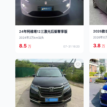
2026款
24年阿维塔12三激光后驱奢享版
2026年
0
2024年
2万km
汕头
3.8
8.5
万
万
07-31 16:20