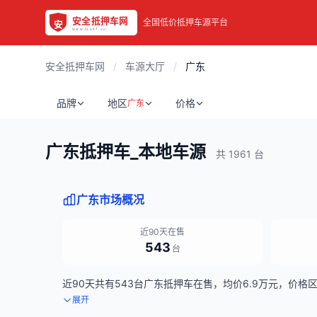
全国低价抵押车源平台
安全抵押车网
/
车源大厅
/
广东
品牌
地区
价格
广东
广东抵押车_本地车源
共 1961 台
广东市场概况
近90天在售
543
台
近90天共有543台广东抵押车在售，均价6.9万元，价格区间
展开