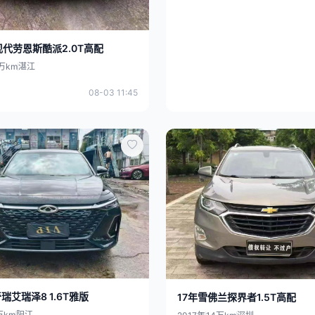
现代劳恩斯酷派2.0T高配
万km
湛江
08-03 11:45
瑞艾瑞泽8 1.6T雅版
17年雪佛兰探界者1.5T高配
万km
阳江