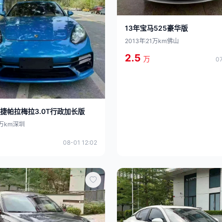
13年宝马525豪华版
2013年
21万km
佛山
2.5
万
07
时捷帕拉梅拉3.0T行政加长版
万km
深圳
08-01 12:02