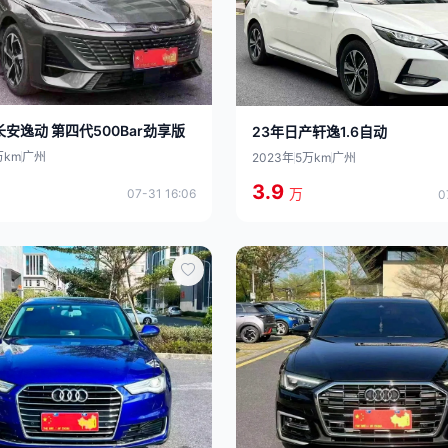
长安逸动 第四代500Bar劲享版
23年日产轩逸1.6自动
万km
广州
2023年
5万km
广州
3.9
万
07-31 16:06
0