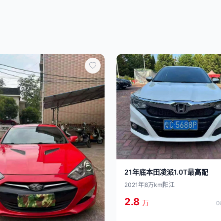
21年底本田凌派1.0T最高配
2021年
8万km
阳江
2.8
万
0