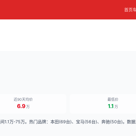
首页
近90天均价
最低价
6.9
1.1
万
万
1.1万-75万。热门品牌：本田(69台)、宝马(56台)、奔驰(50台)