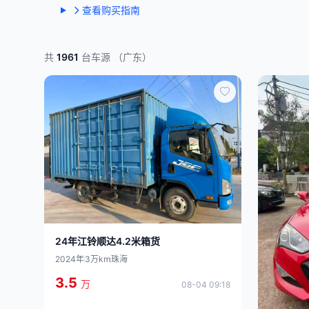
查看购买指南
共
1961
台车源 （广东）
24年江铃顺达4.2米箱货
2024年
3万km
珠海
3.5
万
08-04 09:18