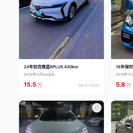
24年别克微蓝6PLUS 430km
16年保
2024年
3万km
汕头
2016年
15
15.5
5.8
万
万
08-01 14:46