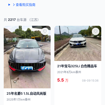
查看购买指南
共
2217
台车源 （江苏）
21年宝马325Li 白色精品车
2021年
8万km
泰州
5.5
万
08-09 15:36
25年名爵5 1.5L自动风尚版
2025年
1万km
泰州