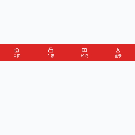
首页
车源
知识
登录
车源浏览
知识指南
安全抵押车网首页
抵押车知识大全
全国抵押车源
抵押车市场数据
抵押车市场分析报告
置换/回收估值工具
关于我们
联系方式
平台介绍
电话：15063795962
隐私政策
微信：cheboshi6789