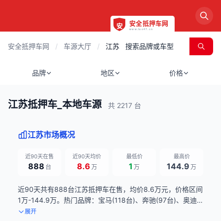
安全抵押车网
/
车源大厅
/
江苏
品牌
地区
价格
江苏抵押车_本地车源
共 2217 台
江苏市场概况
近90天在售
近90天均价
最低价
最高价
888
8.6
1
144.9
台
万
万
万
近90天共有888台江苏抵押车在售，均价8.6万元，价格区间
1万-144.9万。热门品牌：宝马(118台)、奔驰(97台)、奥迪
(79台)。数据来源：近90天滚动统计，每日更新。
展开