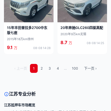
20年奔驰GLC260四驱高配
15年丰田普拉多2700中东
版七座
2020年
9万km
无锡
2015年
18万km
徐州
8.7
万
08-08 14:25
9.1
万
08-08 14:28
‹ 上一页
1
2
3
4
…
100
下一页 ›
江苏专业分析
江苏抵押车市场概览