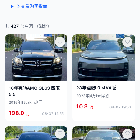
查看购买指南
共
427
台车源 （湖北）
23年理想L9 MAX版
16年奔驰AMG GL63 四驱
5.5T
2023年
4万km
孝感
2016年
15万km
荆门
10.3
万
08-07 19:53
198.0
万
08-07 19:55