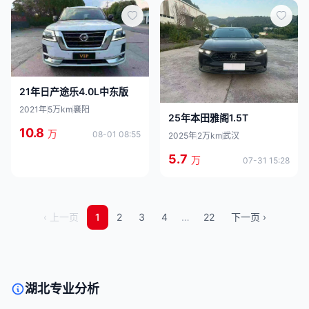
21年日产途乐4.0L中东版
2021年
5万km
襄阳
25年本田雅阁1.5T
10.8
万
08-01 08:55
2025年
2万km
武汉
5.7
万
07-31 15:28
‹ 上一页
1
2
3
4
…
22
下一页 ›
湖北专业分析