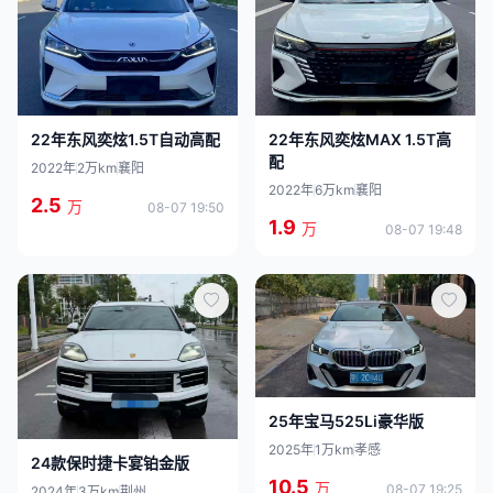
22年东风奕炫MAX 1.5T高
22年东风奕炫1.5T自动高配
配
2022年
2万km
襄阳
2022年
6万km
襄阳
2.5
万
08-07 19:50
1.9
万
08-07 19:48
25年宝马525Li豪华版
2025年
1万km
孝感
24款保时捷卡宴铂金版
10.5
万
08-07 19:25
2024年
3万km
荆州