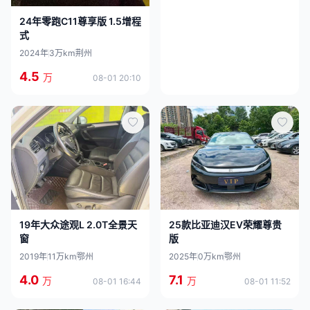
24年零跑C11尊享版 1.5增程
式
2024年
3万km
荆州
4.5
万
08-01 20:10
25款比亚迪汉EV荣耀尊贵
19年大众途观L 2.0T全景天
版
窗
2025年
0万km
鄂州
2019年
11万km
鄂州
7.1
4.0
万
万
08-01 11:52
08-01 16:44