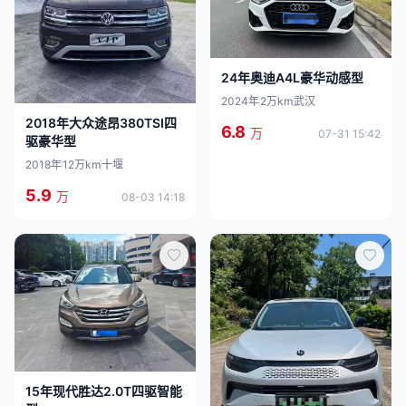
24年奥迪A4L豪华动感型
2024年
2万km
武汉
2018年大众途昂380TSI四
6.8
万
07-31 15:42
驱豪华型
2018年
12万km
十堰
5.9
万
08-03 14:18
15年现代胜达2.0T四驱智能