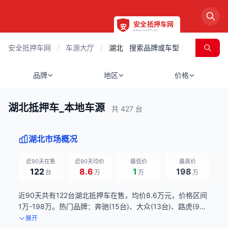
安全抵押车网
/
车源大厅
/
湖北
品牌
地区
价格
湖北抵押车_本地车源
共 427 台
湖北市场概况
近90天在售
近90天均价
最低价
最高价
122
8.6
1
198
台
万
万
万
近90天共有122台湖北抵押车在售，均价8.6万元，价格区间
1万-198万。热门品牌：奔驰(15台)、大众(13台)、路虎(9
台)。数据来源：近90天滚动统计，每日更新。
展开