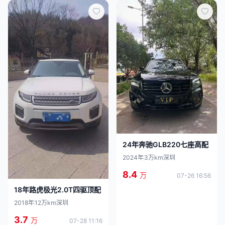
24年奔驰GLB220七座高配
2024年
3万km
深圳
8.4
万
07-26 16:56
18年路虎极光2.0T四驱顶配
2018年
12万km
深圳
3.7
万
07-28 11:16