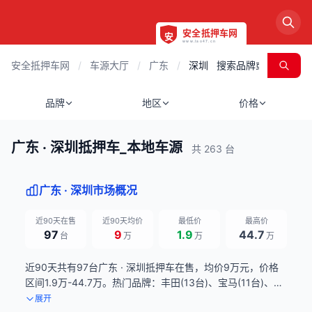
安全抵押车网
/
车源大厅
/
广东
/
深圳
品牌
地区
价格
广东 · 深圳抵押车_本地车源
共 263 台
广东 · 深圳市场概况
近90天在售
近90天均价
最低价
最高价
97
9
1.9
44.7
台
万
万
万
近90天共有97台广东 · 深圳抵押车在售，均价9万元，价格
区间1.9万-44.7万。热门品牌：丰田(13台)、宝马(11台)、奔
驰(8台)。数据来源：近90天滚动统计，每日更新。
展开