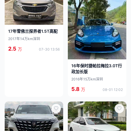
17年雪佛兰探界者1.5T高配
2017年
14万km
深圳
2.5
万
07-30 13:56
16年保时捷帕拉梅拉3.0T行
政加长版
2016年
15万km
深圳
5.8
万
08-01 12:02