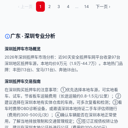
‹ 上一页
1
2
3
4
…
14
下一页 ›
广东 · 深圳专业分析
深圳抵押车市场概览
2026年深圳抵押车市场分析：近90天安全抵押车网平台收录97台
深圳地区抵押车源，本地均价9万元（1.9万-44.7万）。本地热门品
牌：丰田(13台)、宝马(11台)、奔驰(8台)。
深圳抵押车交易指南
在深圳购买抵押车的注意事项：①优先选择本地车源，可实地看
车、试车，节省板车运输费用（长途运输约0.8-1.5元/公里）；②
建议选择在深圳本地有实体仓库的车商，可多次复看和检测；③看
车时携带OBD诊断设备，或邀请深圳本地持证二手车评估师随行
（费用约300-500元/次）；④确认车辆能否在深圳本地正常使
用，了解当地排放限制和交通管理规定；⑤签订正规债权转让协
议，建议在深圳本地公证处进行公证（费用约200-500元）。