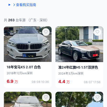
查看购买指南
共
263
台车源 （广东 · 深圳）
18年宝马X5 2.0T 白色
准24年红旗H5 1.5T双拼色
2018年
12万km
深圳
2024年
3万km
深圳
6.9
4.4
万
万
08-08 10:36
08-07 17:56