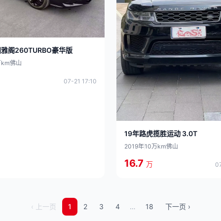
雅阁260TURBO豪华版
万km
佛山
07-21 17:10
19年路虎揽胜运动 3.0T
2019年
10万km
佛山
16.7
万
0
‹ 上一页
1
2
3
4
…
18
下一页 ›