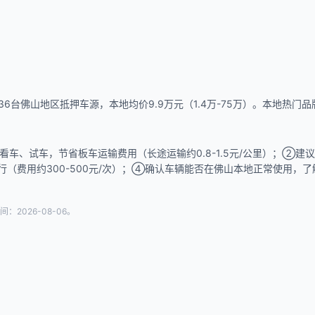
台佛山地区抵押车源，本地均价9.9万元（1.4万-75万）。本地热门品牌：奔
车、试车，节省板车运输费用（长途运输约0.8-1.5元/公里）；②
行（费用约300-500元/次）；④确认车辆能否在佛山本地正常使用
026-08-06。