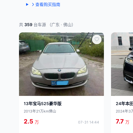
查看购买指南
共
359
台车源 （广东 · 佛山）
24年本田
13年宝马525豪华版
2024年
3
2013年
21万km
佛山
7.7
2.5
万
万
07-31 14:44