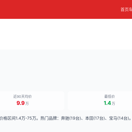
首页
近90天均价
最低价
9.9
1.4
万
万
价格区间1.4万-75万。热门品牌：奔驰(19台)、本田(17台)、宝马(1