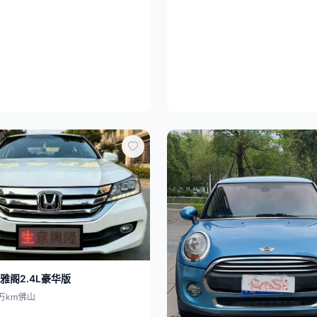
雅阁2.4L豪华版
万km
佛山