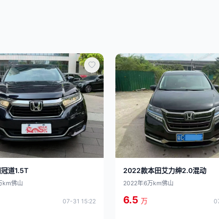
2022款本田艾力绅2.0混动
冠道1.5T
2022年
6万km
佛山
万km
佛山
6.5
万
0
07-31 15:22