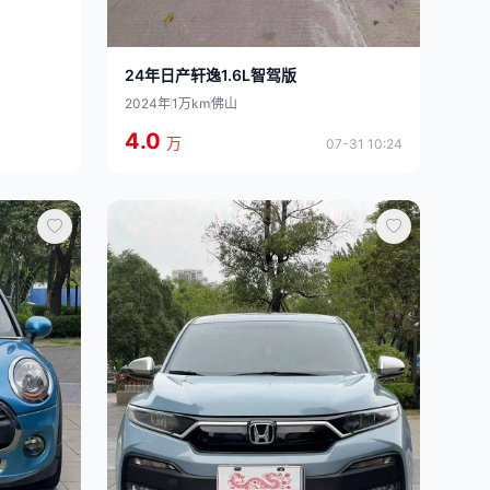
24年日产轩逸1.6L智驾版
2024年
1万km
佛山
4.0
万
07-31 10:24