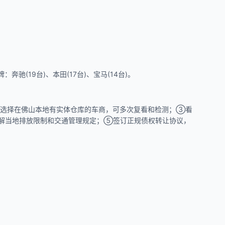
驰(19台)、本田(17台)、宝马(14台)。
建议选择在佛山本地有实体仓库的车商，可多次复看和检测；③看
，了解当地排放限制和交通管理规定；⑤签订正规债权转让协议，