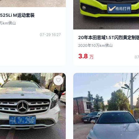
525Li M运动套装
3万km
佛山
07-29 16:27
20年本田思域1.5T闪烈黄定制
2020年
10万km
佛山
3.8
万
07