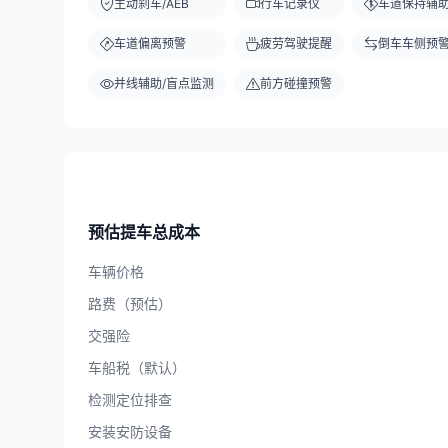
主动刹车/AEB
行车记录仪
车道保持辅
车道偏离预警
疲劳驾驶提醒
倒车车侧预
并线辅助/盲点监测
前方碰撞预警
预估提车总成本
车辆价格
路费（预估）
交强险
车船税（默认）
检测定位排查
安装安防设备