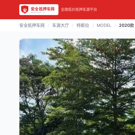
全国低价抵押车源平台
安全抵押车网
/
车源大厅
/
特斯拉
/
MODEL
/
2020款