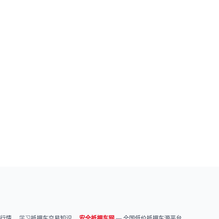
行情
、 学习
抵押车交易知识
。
安全抵押车网
—
全国低价抵押车源平台
。