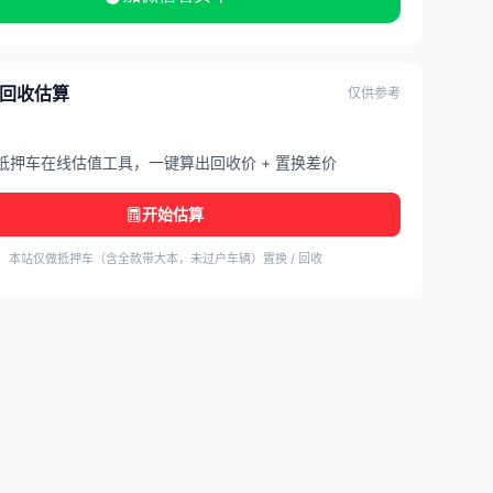
/ 回收估算
仅供参考
抵押车在线估值工具，一键算出回收价 + 置换差价
开始估算
本站仅做抵押车（含全款带大本，未过户车辆）置换 / 回收