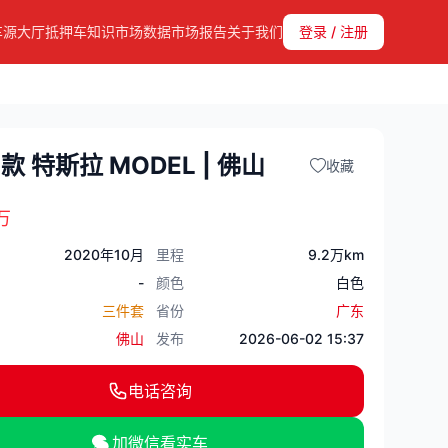
车源大厅
抵押车知识
市场数据
市场报告
关于我们
登录 / 注册
0款 特斯拉 MODEL | 佛山
收藏
万
2020年10月
里程
9.2万km
-
颜色
白色
三件套
省份
广东
佛山
发布
2026-06-02 15:37
电话咨询
加微信看实车