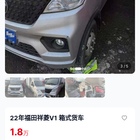
3
/ 5
22年福田祥菱V1 箱式货车
1.8
万