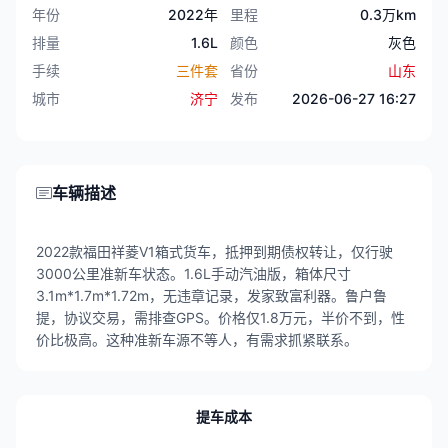
年份
2022年
里程
0.3万km
排量
1.6L
颜色
灰色
手续
三件套
省份
山东
城市
济宁
发布
2026-06-27 16:27
车辆描述
2022款福田祥菱V1箱式货车，抵押到期债权转让，仅行驶
3000公里准新车状态。1.6L手动汽油版，箱体尺寸
3.1m*1.7m*1.72m，无违章记录，发家致富利器。鲁户鲁
提，协议交易，需排查GPS。价格仅1.8万元，半价不到，性
价比极高。这种准新车源不等人，有需求抓紧联系。
提车成本