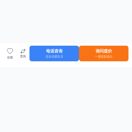
电话咨询
询问底价
置换
咨询详细车况
一键获取底价
收藏
首页
车源
知识
登录
车源浏览
知识指南
安全抵押车网首页
抵押车知识大全
全国抵押车源
抵押车市场数据
抵押车市场分析报告
置换/回收估值工具
关于我们
联系方式
平台介绍
电话：15063795962