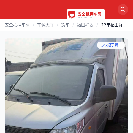
安全抵押车网
/
车源大厅
/
货车
/
福田祥菱
/
22年福田祥菱V1 箱式货车
快速了解