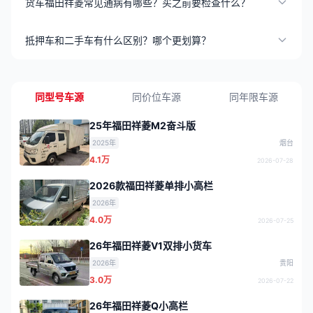
货车福田祥菱常见通病有哪些？买之前要检查什么？
抵押车和二手车有什么区别？哪个更划算？
同型号车源
同价位车源
同年限车源
25年福田祥菱M2奋斗版
2025年
烟台
4.1万
2026-07-28
2026款福田祥菱单排小高栏
2026年
4.0万
2026-07-25
26年福田祥菱V1双排小货车
2026年
贵阳
3.0万
2026-07-22
26年福田祥菱Q小高栏