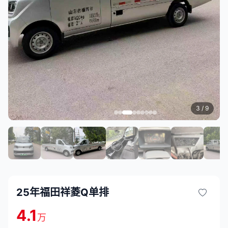
3
/ 9
25年福田祥菱Q单排
4.1
万