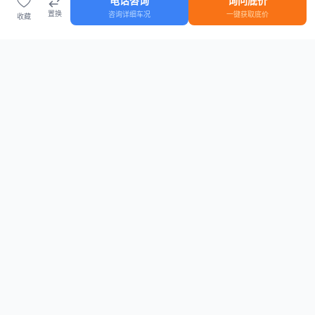
电话咨询
询问底价
置换
咨询详细车况
一键获取底价
收藏
首页
车源
知识
登录
车源浏览
知识指南
安全抵押车网首页
抵押车知识大全
全国抵押车源
抵押车市场数据
抵押车市场分析报告
置换/回收估值工具
关于我们
联系方式
平台介绍
电话：15063795962
隐私政策
微信：cheboshi6789
用户协议
法律声明
安全抵押车网
—
全国低价抵押车源平台
， 为您提供全国一手抵押车源、价格
行情、车源真实图片、债权转让风控指南。 想找
全国抵押车
？ 上
安全抵押车
网
。