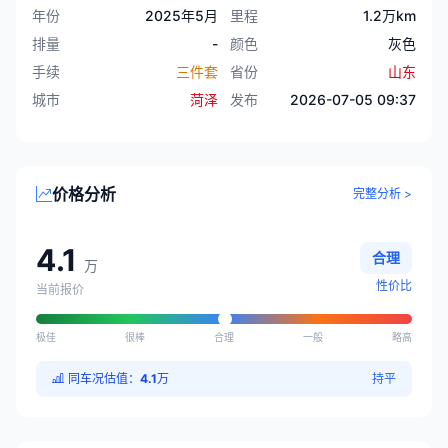
年份
2025年5月
里程
1.2万km
排量
-
颜色
灰色
手续
三件套
省份
山东
城市
菏泽
发布
2026-07-05 09:37
价格分析
完整分析 >
4.1
合理
万
性价比
当前报价
极佳
很棒
合理
一般
略高
同车况估值：
4.1
万
持平