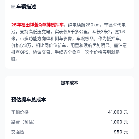
车辆描述
25年福田祥菱Q单排质押车
，纯电续航260km，宁德时代电
池，支持高低压充电，实表仅5千多公里。斗长3米2，宽1.6
米，带多功能方向盘和倒车影像，车况极品。作为抵押车，
价格仅3万，相比同价位新车，配置和续航优势明显。需注意
排查GPS，协议交易，手续齐全鲁户。这个价格买到就是
赚。
提车成本
预估提车总成本
车辆价格
41,000 元
路费（预估）
1,000 元
交强险
950 元