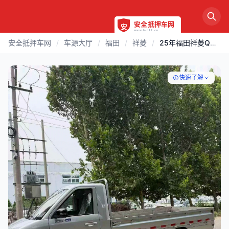
安全抵押车网
/
车源大厅
/
福田
/
祥菱
/
25年福田祥菱Q单排
快速了解