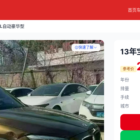
首页
.0L自动豪华型
快速了解
13年
参考价
年份
排量
手续
城市