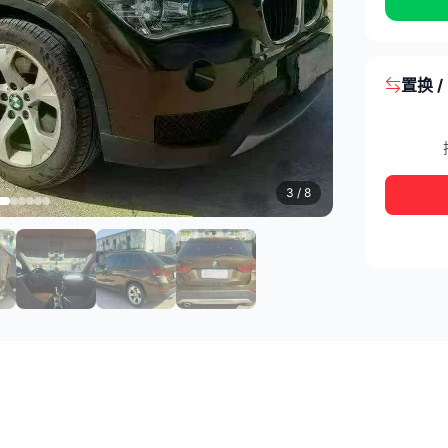
置换 
3
/ 8