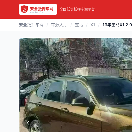
全国低价抵押车源平台
安全抵押车网
/
车源大厅
/
宝马
/
X1
/
13年宝马X1 2