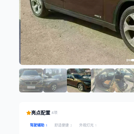
亮点配置
4项
驾驶辅助
舒适便捷
外观灯光
1
2
1