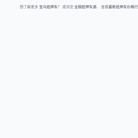
想了解更多
宝马抵押车
？ 或浏览
全国抵押车源
、 查看
最新抵押车价格行
车源浏览
知识指南