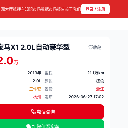
车源大厅
抵押车知识
市场数据
市场报告
关于我们
登录 / 注册
宝马X1 2.0L自动豪华型
收藏
2.0
万
2013年
里程
21.1万km
2.0L
颜色
棕色
三件套
省份
浙江
杭州
发布
2026-06-27 17:02
电话咨询
加微信看实车