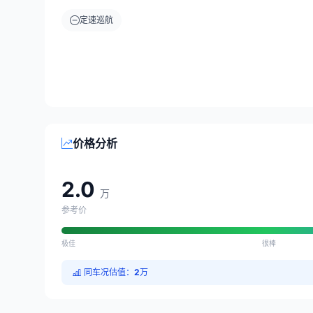
定速巡航
价格分析
2.0
万
参考价
极佳
很棒
同车况估值：
2
万