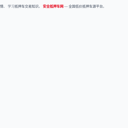
情
、 学习
抵押车交易知识
。
安全抵押车网
—
全国低价抵押车源平台
。
关于我们