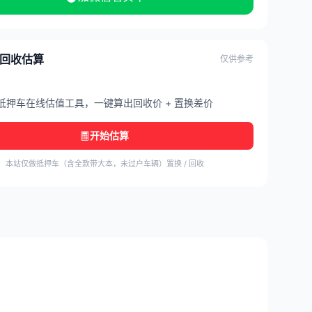
/ 回收估算
仅供参考
抵押车在线估值工具，一键算出回收价 + 置换差价
开始估算
本站仅做抵押车（含全款带大本，未过户车辆）置换 / 回收