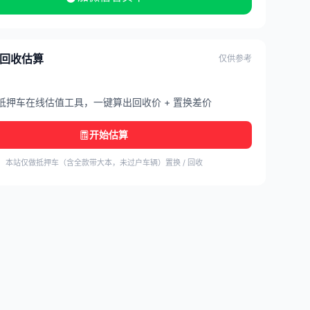
/ 回收估算
仅供参考
抵押车在线估值工具，一键算出回收价 + 置换差价
开始估算
本站仅做抵押车（含全款带大本，未过户车辆）置换 / 回收