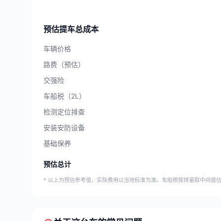
预估提车总成本
车辆价格
路费（预估）
交强险
车船税（2L）
检测定位排查
安装安防设备
基础保养
预估总计
* 以上为预估参考值，实际费用以当地标准为准。车船税按排量取中间值