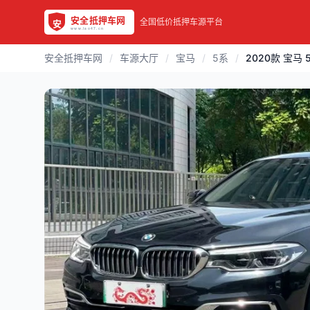
全国低价抵押车源平台
安全抵押车网
/
车源大厅
/
宝马
/
5系
/
2020款 宝马 