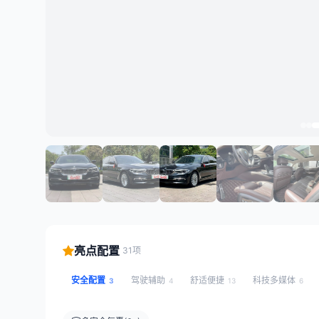
亮点配置
31项
安全配置
驾驶辅助
舒适便捷
科技多媒体
3
4
13
6