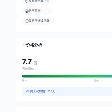
多安全气囊(6+)
胎压监测
零胎压继续行驶
价格分析
7.7
万
当前报价
极佳
很棒
同车况估值：
7.8
万