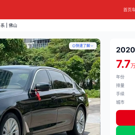
首页
5系 | 佛山
快速了解
202
7.7
年份
排量
手续
城市