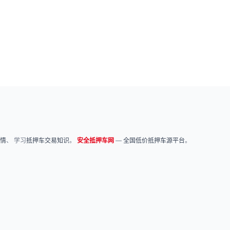
情
、 学习
抵押车交易知识
。
安全抵押车网
—
全国低价抵押车源平台
。