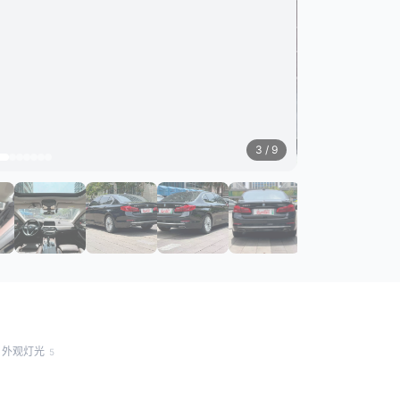
3
/ 9
外观灯光
5