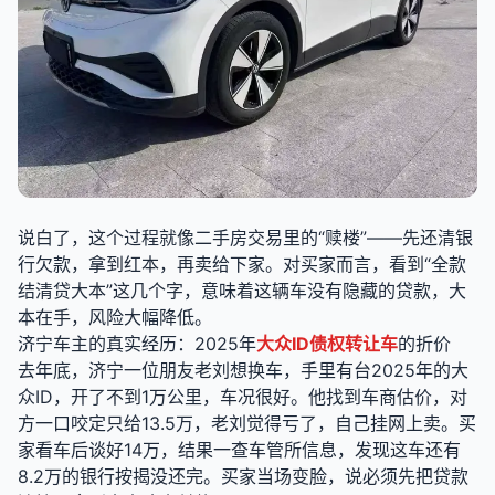
说白了，这个过程就像二手房交易里的“赎楼”——先还清银
行欠款，拿到红本，再卖给下家。对买家而言，看到“全款
结清贷大本”这几个字，意味着这辆车没有隐藏的贷款，大
本在手，风险大幅降低。
济宁车主的真实经历：2025年
大众ID债权转让车
的折价
去年底，济宁一位朋友老刘想换车，手里有台2025年的大
众ID，开了不到1万公里，车况很好。他找到车商估价，对
方一口咬定只给13.5万，老刘觉得亏了，自己挂网上卖。买
家看车后谈好14万，结果一查车管所信息，发现这车还有
8.2万的银行按揭没还完。买家当场变脸，说必须先把贷款