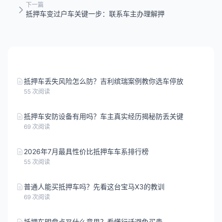
下一篇
抵押车变过户车关键一步：联系车主办理解押
相关知识推荐
抵押车丢失风险怎么防？吉利缤瑞案例教你选车停放
55 次阅读
抵押车安防设备有用吗？车主真实经历揭秘防丢关键
69 次阅读
2026年7月最具性价比抵押车车系排行榜
55 次阅读
普通人能买抵押车吗？先看这台宝马X3的教训
69 次阅读
抵押车明盘点叉什么意思？看懂行话避免买贵