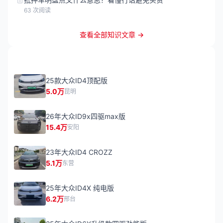
63 次阅读
查看全部知识文章 →
相关车源推荐
25款大众ID4顶配版
5.0万
昆明
26年大众ID9x四驱max版
15.4万
安阳
23年大众ID4 CROZZ
5.1万
东营
25年大众ID4X 纯电版
6.2万
邢台