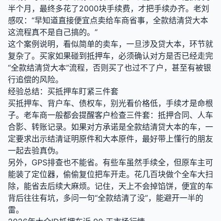
半个月，最终多花了2000块手续费，才把手续办齐。老刘
感叹：“早知道直接便宜点卖给车商省事，全款结清贷大本
这流程真不是自己搞的。”
这个案例说明，看似简单的卖车，一旦涉及贷大本，环节就
复杂了。买家如果碰到抵押车，必须确认对方是否已经走完
“全款结清贷大本”流程，否则买了也过不了户，甚至有被银
行追偿的风险。
经验总结：买抵押车盯紧三件套
买抵押车、背户车、债权车，别光看价格低，手续才是命根
子。老车商一般都会提醒客户检查三件套：抵押合同、人车
合影、转账记录。如果对方承诺是全款结清贷大本的车，一
定要求出示结清证明原件和大本原件，最好带上懂行的朋友
一起去验真伪。
另外，GPS排查也不能省。有些车虽然手续全，但原车主可
能装了定位器，偷偷复位把车开走。花几百块做个全车大扫
除，能省去后续大麻烦。记住，天上不会掉馅饼，便宜的车
背后往往有坑，多问一句“全款结清了没”，能避开一半的
雷。