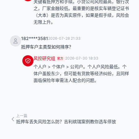
关键看抵押方和手续。小贷公司风险最高，银行次
之，厂家金融较低。最重要的是核实车辆登记证书
（大本）是否为真实原件，如果是假手续，风险会
无限上升。
182****3581
2026-07-28 21:33
抵押车户主类型如何排序？
风控研究组
2026-07-30 18:33
官方
个人户 > 个体户 > 公司户。个人户风险最低。个
体户虽股东少，但可能有货款等经济纠纷，且同样
面临保险年审需法人配合的问题。
上一篇
抵押车丢失风险怎么防？吉利缤瑞案例教你选车停放