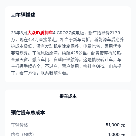
车辆描述
23年8月
大众ID质押车
4 CROZZ纯电版，新车指导价21.79
万，现在4.4万直接带走，相当于新车两折。新能源车后期养
护成本极低，没有发动机变速箱保养，电费也省，家用代步
非常划算。车况原版原漆，续航425公里，配置带座椅加热、
全景天窗、感应车门、自适应巡航等。这是债权转让车，车
主抵押手续齐全，不过户，背户使用，需排查GPS。山东提
车，看车方便，联系我随时看。
提车成本
预估提车总成本
车辆价格
51,000 元
路费（预估）
1,000 元