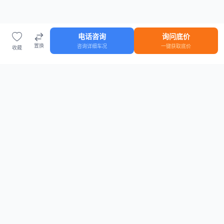
电话咨询
询问底价
置换
咨询详细车况
一键获取底价
收藏
首页
车源
知识
登录
车源浏览
知识指南
安全抵押车网首页
抵押车知识大全
全国抵押车源
抵押车市场数据
抵押车市场分析报告
置换/回收估值工具
关于我们
联系方式
平台介绍
电话：15063795962
隐私政策
微信：cheboshi6789
用户协议
法律声明