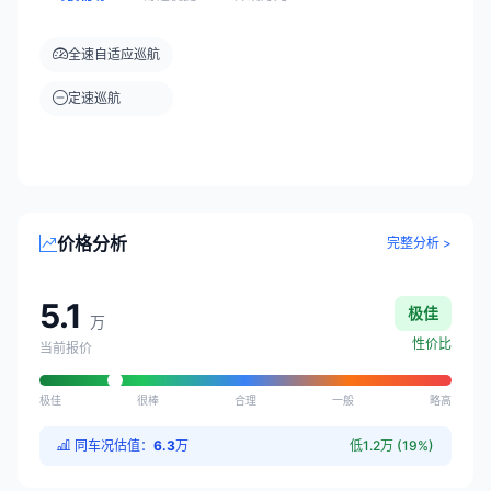
全速自适应巡航
定速巡航
价格分析
完整分析 >
5.1
极佳
万
性价比
当前报价
极佳
很棒
合理
一般
略高
同车况估值：
6.3
万
低1.2万 (19%)