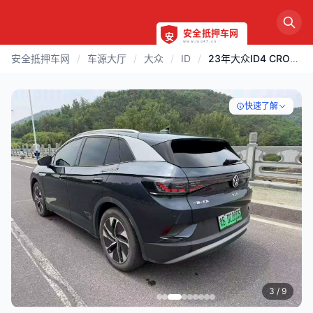
安全抵押车网
/
车源大厅
/
大众
/
ID
/
23年大众ID4 CROZZ
快速了解
3
/ 9