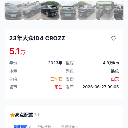
23年大众ID4 CROZZ
5.1
万
年份
2023年
里程
4.9万km
排量
-
颜色
黑色
手续
三件套
省份
山东
城市
东营
发布
2026-06-27 09:05
亮点配置
7项
驾驶辅助
舒适便捷
外观灯光
2
2
3