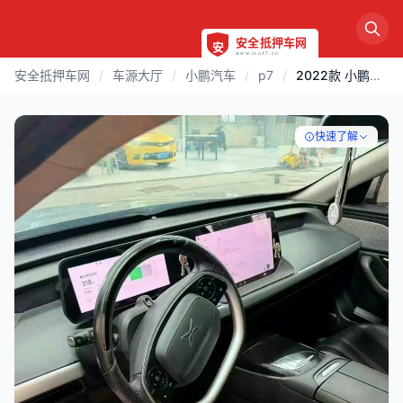
安全抵押车网
/
车源大厅
/
小鹏汽车
/
p7
/
2022款 小鹏汽车 p7 | 苏州
快速了解