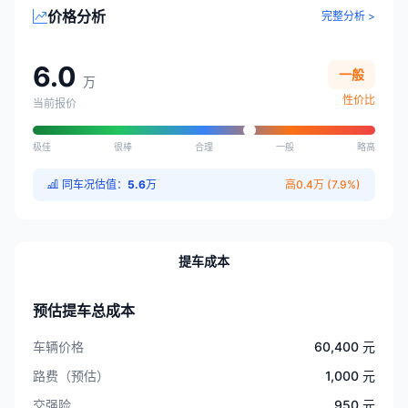
价格分析
完整分析 >
6.0
一般
万
性价比
当前报价
极佳
很棒
合理
一般
略高
同车况估值：
5.6
万
高0.4万 (7.9%)
提车成本
预估提车总成本
车辆价格
60,400 元
路费（预估）
1,000 元
交强险
950 元