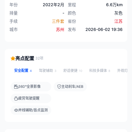
年份
2022年2月
里程
6.6万km
排量
-
颜色
灰色
手续
三件套
省份
江苏
城市
苏州
发布
2026-06-02 19:36
亮点配置
32项
安全配置
驾驶辅助
舒适便捷
科技多媒体
外观灯
4
3
10
8
360°全景影像
主动刹车/AEB
疲劳驾驶提醒
并线辅助/盲点监测