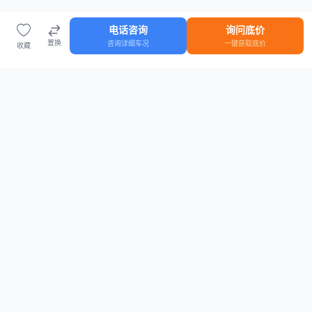
电话咨询
询问底价
置换
咨询详细车况
一键获取底价
收藏
首页
车源
知识
登录
车源浏览
知识指南
安全抵押车网首页
抵押车知识大全
全国抵押车源
抵押车市场数据
抵押车市场分析报告
置换/回收估值工具
关于我们
联系方式
平台介绍
电话：15063795962
隐私政策
微信：cheboshi6789
用户协议
法律声明
安全抵押车网
—
全国低价抵押车源平台
， 为您提供全国一手抵押车源、价格