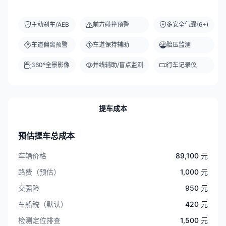
主动刹车/AEB
前方碰撞预警
多安全气囊(6+)
车道偏离预警
车道保持辅助
胎压监测
360°全景影像
并线辅助/盲点监测
行车记录仪
提车成本
预估提车总成本
车辆价格
89,100 元
路费（预估）
1,000 元
交强险
950 元
车船税（默认）
420 元
检测定位排查
1,500 元