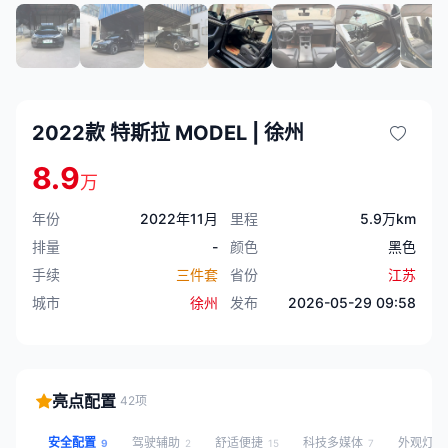
2022款 特斯拉 MODEL | 徐州
8.9
万
年份
2022年11月
里程
5.9万km
排量
-
颜色
黑色
手续
三件套
省份
江苏
城市
徐州
发布
2026-05-29 09:58
亮点配置
42项
安全配置
驾驶辅助
舒适便捷
科技多媒体
外观灯
9
2
15
7