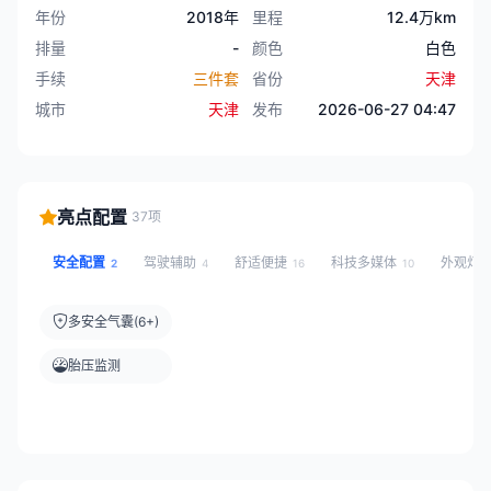
年份
2018年
里程
12.4万km
排量
-
颜色
白色
手续
三件套
省份
天津
城市
天津
发布
2026-06-27 04:47
亮点配置
37项
安全配置
驾驶辅助
舒适便捷
科技多媒体
外观灯
2
4
16
10
多安全气囊(6+)
胎压监测