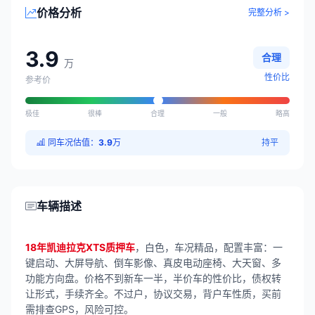
价格分析
完整分析 >
3.9
合理
万
性价比
参考价
极佳
很棒
合理
一般
略高
同车况估值：
3.9
万
持平
车辆描述
18年凯迪拉克XTS质押车
，白色，车况精品，配置丰富：一
键启动、大屏导航、倒车影像、真皮电动座椅、大天窗、多
功能方向盘。价格不到新车一半，半价车的性价比，债权转
让形式，手续齐全。不过户，协议交易，背户车性质，买前
需排查GPS，风险可控。