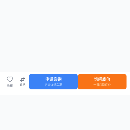
电话咨询
询问底价
置换
咨询详细车况
一键获取底价
收藏
首页
车源
知识
登录
车源浏览
知识指南
安全抵押车网首页
抵押车知识大全
全国抵押车源
抵押车市场数据
抵押车市场分析报告