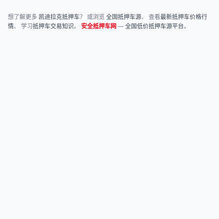
想了解更多
凯迪拉克抵押车
？ 或浏览
全国抵押车源
、 查看
最新抵押车价格行
情
、 学习
抵押车交易知识
。
安全抵押车网
—
全国低价抵押车源平台
。