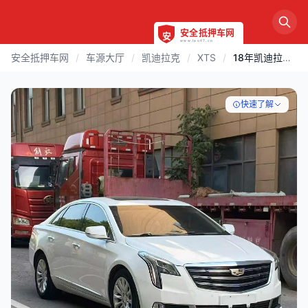
安全抵押车网
/
车源大厅
/
凯迪拉克
/
XTS
/
18年凯迪拉克XTS
快速了解