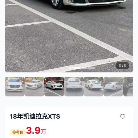
3
/ 9
18年凯迪拉克XTS
3.9
万
参考价