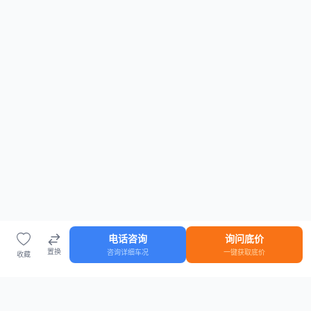
电话咨询
询问底价
置换
咨询详细车况
一键获取底价
收藏
首页
车源
知识
登录
车源浏览
知识指南