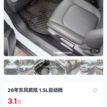
3
/ 8
26年东风奕炫 1.5L自动挡
3.1
万