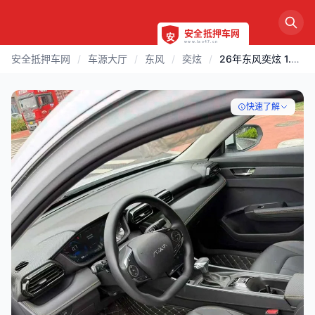
安全抵押车网
/
车源大厅
/
东风
/
奕炫
/
26年东风奕炫 1.5L自动挡
快速了解