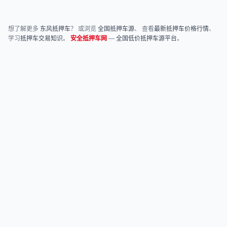
想了解更多
东风抵押车
？ 或浏览
全国抵押车源
、 查看
最新抵押车价格行情
、
学习
抵押车交易知识
。
安全抵押车网
—
全国低价抵押车源平台
。