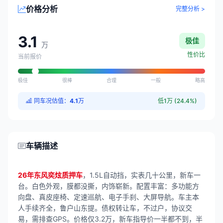
价格分析
完整分析 >
3.1
极佳
万
性价比
当前报价
极佳
很棒
合理
一般
略高
同车况估值：
4.1
万
低1万 (24.4%)
车辆描述
26年东风奕炫质押车
，1.5L自动挡，实表几十公里，新车一
台。白色外观，膜都没撕，内饰崭新。配置丰富：多功能方
向盘、真皮座椅、定速巡航、电子手刹、大屏导航。车主本
人手续齐全，鲁户山东提。债权转让车，不过户，协议交
易，需排查GPS。价格仅3.2万，新车指导价一半都不到，半