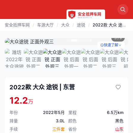
安全抵押车网
/
车源大厅
/
大众
/
途锐
/
2022款 大众 途锐 | 东营
3
/ 9
快速了解
2022款 大众 途锐 | 东营
12.2
万
年份
2022年5月
里程
6.5万km
排量
3.0L
颜色
黑色
手续
三件套
省份
山东