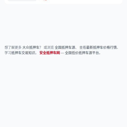
想了解更多
大众抵押车
？ 或浏览
全国抵押车源
、 查看
最新抵押车价格行情
、
学习
抵押车交易知识
。
安全抵押车网
—
全国低价抵押车源平台
。