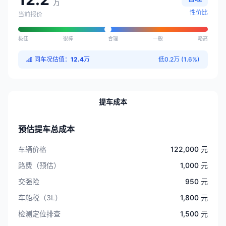
万
性价比
当前报价
极佳
很棒
合理
一般
略高
同车况估值：
12.4
万
低0.2万 (1.6%)
提车成本
预估提车总成本
车辆价格
122,000 元
路费（预估）
1,000 元
交强险
950 元
车船税（3L）
1,800 元
检测定位排查
1,500 元