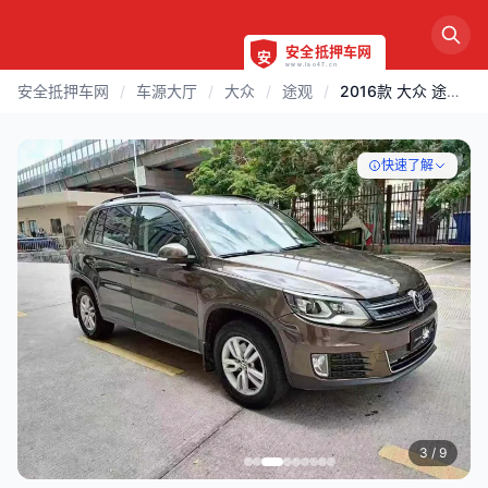
安全抵押车网
/
车源大厅
/
大众
/
途观
/
2016款 大众 途观 | 东莞
快速了解
3
/ 9