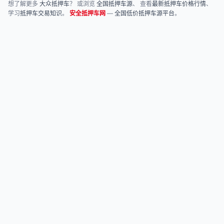
想了解更多
大众抵押车
？ 或浏览
全国抵押车源
、 查看
最新抵押车价格行情
、
学习
抵押车交易知识
。
安全抵押车网
—
全国低价抵押车源平台
。