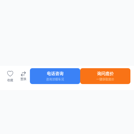
电话咨询
询问底价
置换
咨询详细车况
一键获取底价
收藏
首页
车源
知识
登录
车源浏览
知识指南
安全抵押车网首页
抵押车知识大全
全国抵押车源
抵押车市场数据
抵押车市场分析报告
置换/回收估值工具