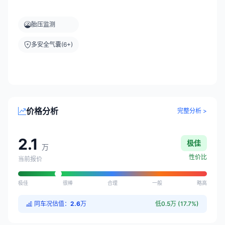
胎压监测
多安全气囊(6+)
价格分析
完整分析 >
2.1
极佳
万
性价比
当前报价
极佳
很棒
合理
一般
略高
同车况估值：
2.6
万
低0.5万 (17.7%)