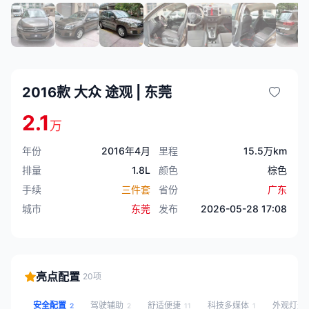
2016款 大众 途观 | 东莞
2.1
万
年份
2016年4月
里程
15.5万km
排量
1.8L
颜色
棕色
手续
三件套
省份
广东
城市
东莞
发布
2026-05-28 17:08
亮点配置
20项
安全配置
驾驶辅助
舒适便捷
科技多媒体
外观灯光
2
2
11
1