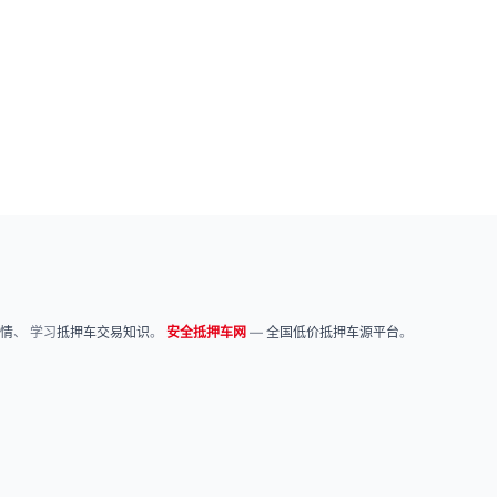
情
、 学习
抵押车交易知识
。
安全抵押车网
—
全国低价抵押车源平台
。