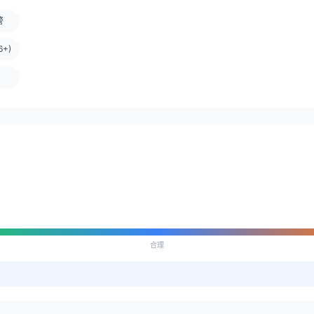
警
+)
合理