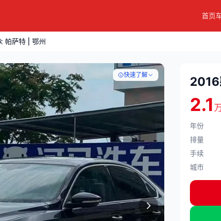
首页
众 帕萨特 | 鄂州
快速了解
201
2.1
年份
排量
手续
城市