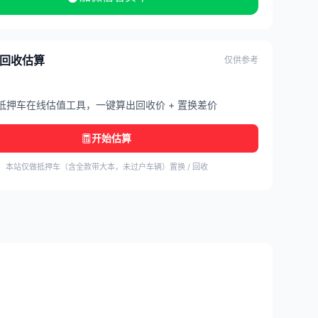
/ 回收估算
仅供参考
抵押车在线估值工具，一键算出回收价 + 置换差价
开始估算
本站仅做抵押车（含全款带大本，未过户车辆）置换 / 回收