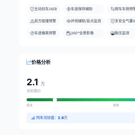
主动刹车/AEB
车道保持辅助
倒车车侧预
前方碰撞预警
并线辅助/盲点监测
多安全气囊(6
车道偏离预警
360°全景影像
胎压监测
价格分析
2.1
万
当前报价
极佳
很棒
同车况估值：
2.8
万