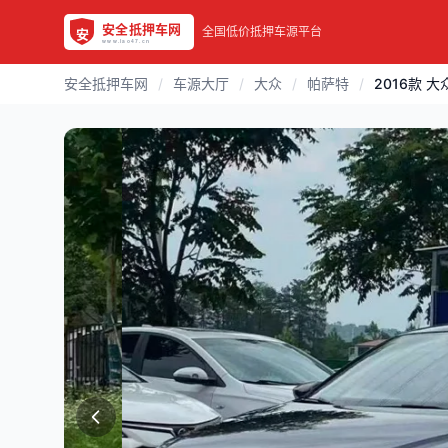
全国低价抵押车源平台
安全抵押车网
/
车源大厅
/
大众
/
帕萨特
/
2016款 大