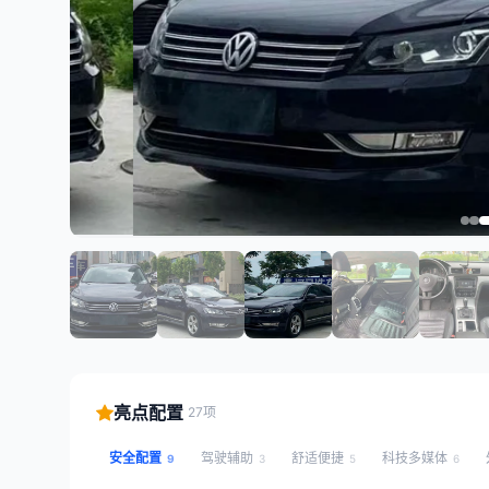
亮点配置
27项
安全配置
驾驶辅助
舒适便捷
科技多媒体
9
3
5
6