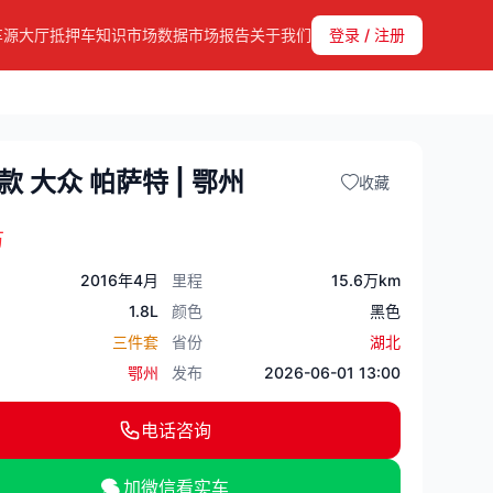
车源大厅
抵押车知识
市场数据
市场报告
关于我们
登录 / 注册
6款 大众 帕萨特 | 鄂州
收藏
万
2016年4月
里程
15.6万km
1.8L
颜色
黑色
三件套
省份
湖北
鄂州
发布
2026-06-01 13:00
电话咨询
加微信看实车