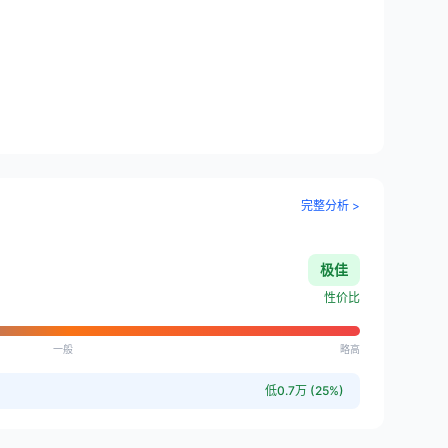
完整分析 >
极佳
性价比
一般
略高
低0.7万 (25%)