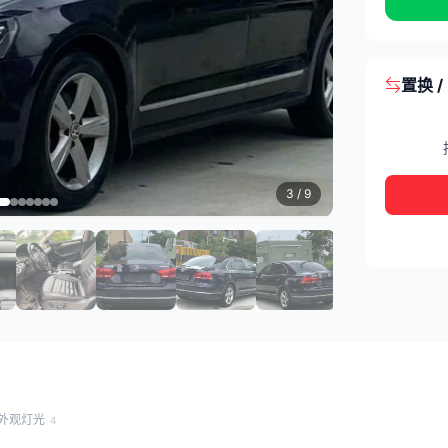
置换 
3
/ 9
外观灯光
4