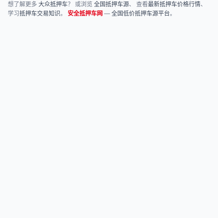
想了解更多
大众抵押车
？ 或浏览
全国抵押车源
、 查看
最新抵押车价格行情
、
学习
抵押车交易知识
。
安全抵押车网
—
全国低价抵押车源平台
。