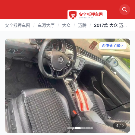
安全抵押车网
/
车源大厅
/
大众
/
迈腾
/
2017款 大众 迈腾 | 淮安
快速了解
4
/ 9