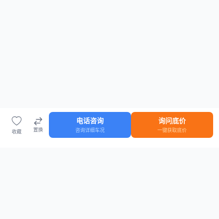
电话咨询
询问底价
置换
咨询详细车况
一键获取底价
收藏
首页
车源
知识
登录
车源浏览
知识指南
安全抵押车网首页
抵押车知识大全
全国抵押车源
抵押车市场数据
抵押车市场分析报告
置换/回收估值工具