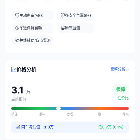
主动刹车/AEB
多安全气囊(6+)
车道保持辅助
胎压监测
并线辅助/盲点监测
价格分析
完整分析 >
3.1
很棒
万
性价比
当前报价
极佳
很棒
合理
一般
略高
同车况估值：
3.3
万
低0.2万 (6.1%)