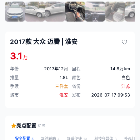
2017款 大众 迈腾 | 淮安
3.1
万
年份
2017年12月
里程
14.8万km
排量
1.8L
颜色
白色
手续
三件套
省份
江苏
城市
淮安
发布
2026-07-17 09:53
亮点配置
31项
安全配置
驾驶辅助
舒适便捷
科技多媒体
外观灯光
5
4
13
3