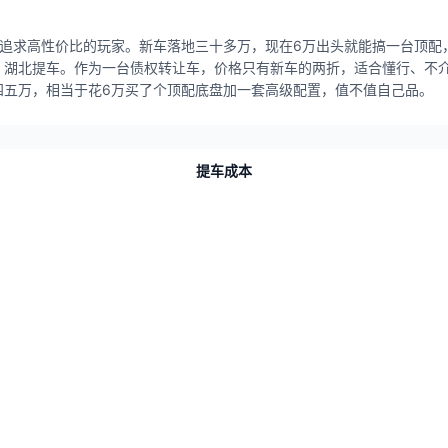
更适合追求高性价比的玩家。新车落地三十多万，现在6万出头就能搞一台顶
，湖北提车。作为一台债权转让车，价格只有新车的两折，适合懂行、不
四五万，相当于花6万买了个顶配底盘加一套高级配置，值不值自己品。
提车成本