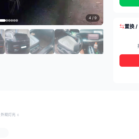
4
/ 9
置换 
外观灯光
6