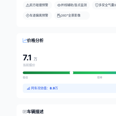
前方碰撞预警
并线辅助/盲点监测
多安全气囊(6
车道偏离预警
360°全景影像
价格分析
7.1
万
当前报价
极佳
很棒
同车况估值：
8.9
万
车辆描述