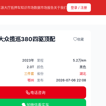
车源大厅
抵押车知识
市场数据
市场报告
关于我们
登录 / 注册
年大众揽巡380四驱顶配
收藏
2023年
里程
5.2万km
2.0T
颜色
黑色
三件套
省份
湖北
鄂州
发布
2026-07-06 22:08
电话咨询
加微信看实车