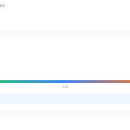
+)
合理