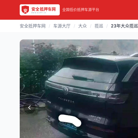
全国低价抵押车源平台
安全抵押车网
/
车源大厅
/
大众
/
揽巡
/
23年大众揽巡