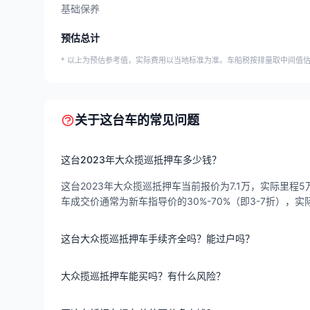
基础保养
预估总计
* 以上为预估参考值，实际费用以当地标准为准。车船税按排量取中间值
关于这台车的常见问题
这台2023年大众揽巡抵押车多少钱？
这台2023年大众揽巡抵押车当前报价为7.1万，实际里程5万
车成交价通常为新车指导价的30%-70%（即3-7折）
这台大众揽巡抵押车手续齐全吗？能过户吗？
大众揽巡抵押车能买吗？有什么风险？