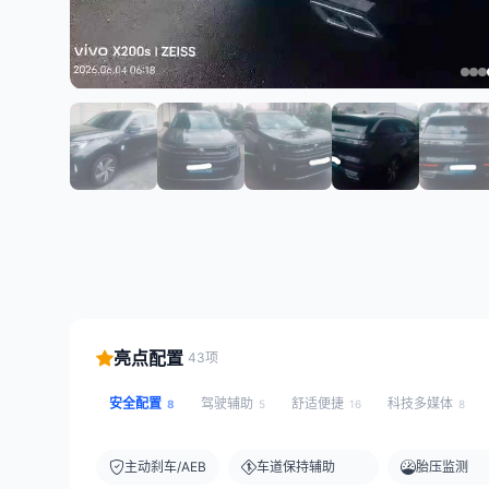
亮点配置
43项
安全配置
驾驶辅助
舒适便捷
科技多媒体
8
5
16
8
主动刹车/AEB
车道保持辅助
胎压监测