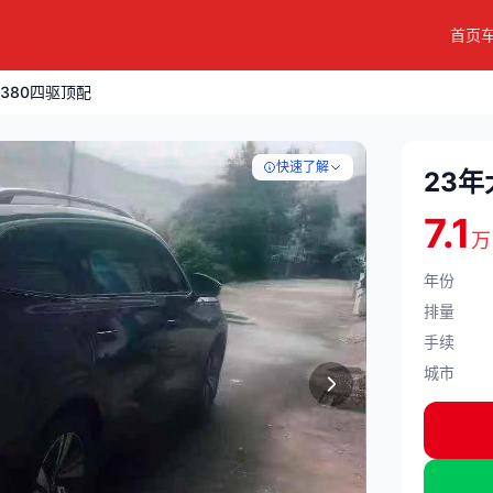
首页
380四驱顶配
快速了解
23
7.1
万
年份
排量
手续
城市