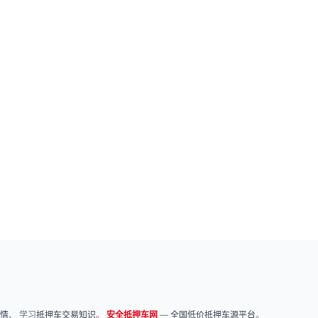
情
、 学习
抵押车交易知识
。
安全抵押车网
—
全国低价抵押车源平台
。