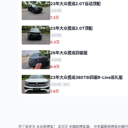
23年大众揽巡2.0T自动顶配
2023年
7.3万
23年大众揽巡2.0T顶配
2023年
5.5万
26年大众揽巡四驱版
2026年
9.9万
23年大众揽巡380TSI四驱R-Line巡礼版
2023年
SUV
7.6万
想了解更多
大众抵押车
？ 或浏览
全国抵押车源
、 查看
最新抵押车价格行