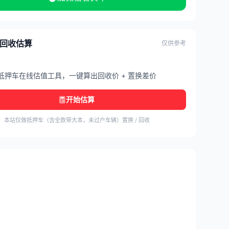
/ 回收估算
仅供参考
抵押车在线估值工具，一键算出回收价 + 置换差价
开始估算
本站仅做抵押车（含全款带大本，未过户车辆）置换 / 回收