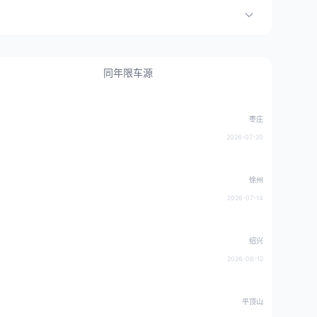
同年限车源
枣庄
2026-07-20
徐州
2026-07-14
绍兴
2026-06-12
平顶山