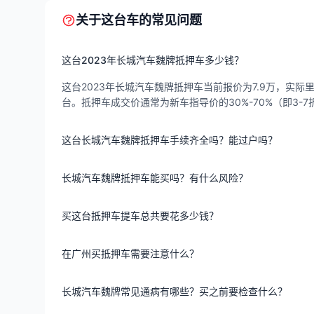
关于这台车的常见问题
这台2023年长城汽车魏牌抵押车多少钱？
这台2023年长城汽车魏牌抵押车当前报价为7.9万，实际里
台。抵押车成交价通常为新车指导价的30%-70%（即3
这台长城汽车魏牌抵押车手续齐全吗？能过户吗？
长城汽车魏牌抵押车能买吗？有什么风险？
买这台抵押车提车总共要花多少钱？
在广州买抵押车需要注意什么？
长城汽车魏牌常见通病有哪些？买之前要检查什么？