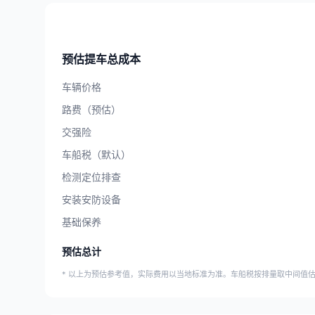
预估提车总成本
车辆价格
路费（预估）
交强险
车船税（默认）
检测定位排查
安装安防设备
基础保养
预估总计
* 以上为预估参考值，实际费用以当地标准为准。车船税按排量取中间值