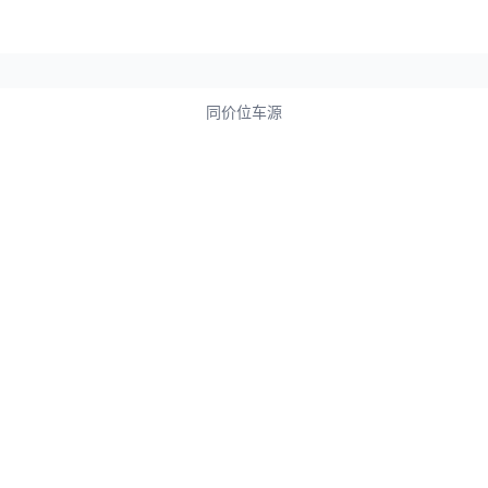
同价位车源