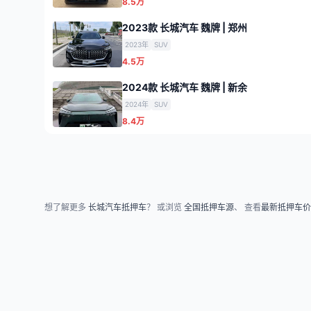
8.5万
2023款 长城汽车 魏牌 | 郑州
2023年
SUV
4.5万
2024款 长城汽车 魏牌 | 新余
2024年
SUV
8.4万
想了解更多
长城汽车抵押车
？ 或浏览
全国抵押车源
、 查看
最新抵押车价