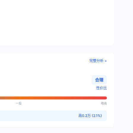
完整分析 >
合理
性价比
一般
略高
高0.2万 (2.1%)