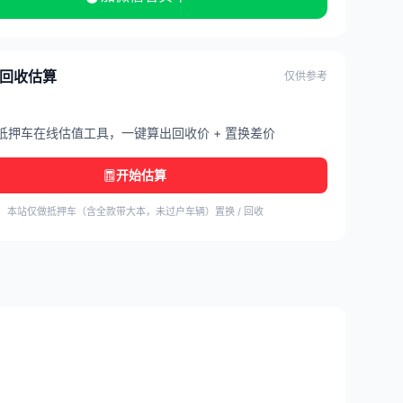
/ 回收估算
仅供参考
抵押车在线估值工具，一键算出回收价 + 置换差价
开始估算
本站仅做抵押车（含全款带大本，未过户车辆）置换 / 回收