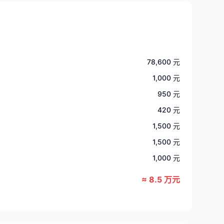
78,600 元
1,000 元
950 元
420 元
1,500 元
1,500 元
1,000 元
≈ 8.5 万元