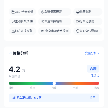
360°全景影像
车道偏离预警
胎压监测
主动刹车/AEB
车道保持辅助
行车记录仪
前方碰撞预警
并线辅助/盲点监测
多安全气囊(6+)
价格分析
完整分析 >
4.2
合理
万
性价比
当前报价
极佳
很棒
合理
一般
略高
同车况估值：
4.2
万
持平