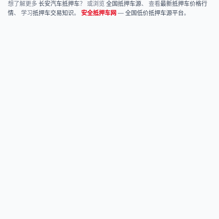
想了解更多
长安汽车抵押车
？ 或浏览
全国抵押车源
、 查看
最新抵押车价格行
情
、 学习
抵押车交易知识
。
安全抵押车网
—
全国低价抵押车源平台
。