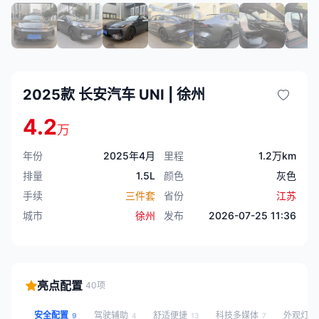
2025款 长安汽车 UNI | 徐州
4.2
万
年份
2025年4月
里程
1.2万km
排量
1.5L
颜色
灰色
手续
三件套
省份
江苏
城市
徐州
发布
2026-07-25 11:36
亮点配置
40项
安全配置
驾驶辅助
舒适便捷
科技多媒体
外观灯
9
4
13
7