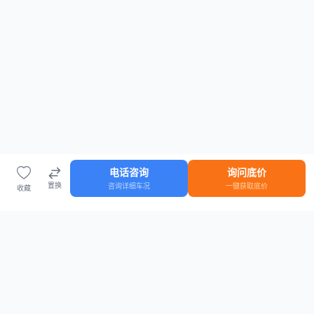
电话咨询
询问底价
置换
咨询详细车况
一键获取底价
收藏
首页
车源
知识
登录
车源浏览
知识指南
安全抵押车网首页
抵押车知识大全
全国抵押车源
抵押车市场数据
抵押车市场分析报告
置换/回收估值工具