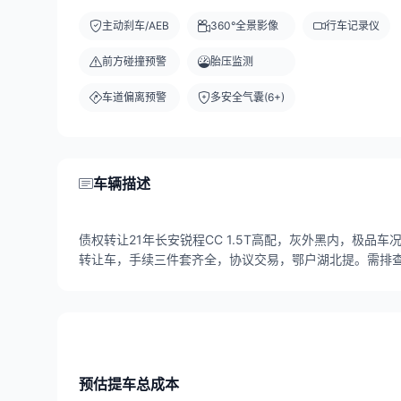
主动刹车/AEB
360°全景影像
行车记录仪
前方碰撞预警
胎压监测
车道偏离预警
多安全气囊(6+)
车辆描述
债权转让21年长安锐程CC 1.5T高配，灰外黑内，极
转让车，手续三件套齐全，协议交易，鄂户湖北提。需排查
预估提车总成本