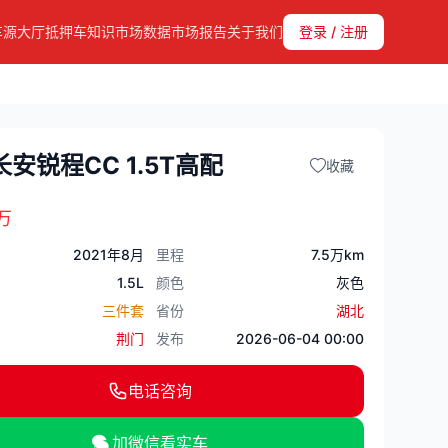
车源大厅
抵押车知识
市场数据
市场报告
关于我们
登录 / 注册
长安锐程CC 1.5T高配
收藏
万
2021年8月
里程
7.5万km
1.5L
颜色
灰色
三件套
省份
湖北
荆门
发布
2026-06-04 00:00
电话咨询
加微信看实车