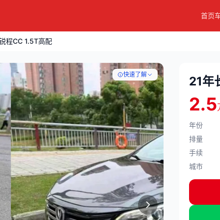
首页
锐程CC 1.5T高配
快速了解
21年
2.5
年份
排量
手续
城市