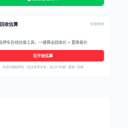
/ 回收估算
仅供参考
抵押车在线估值工具，一键算出回收价 + 置换差价
开始估算
本站仅做抵押车（含全款带大本，未过户车辆）置换 / 回收