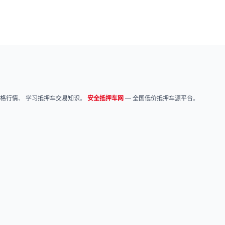
格行情
、 学习
抵押车交易知识
。
安全抵押车网
—
全国低价抵押车源平台
。