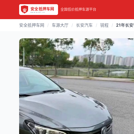
全国低价抵押车源平台
安全抵押车网
/
车源大厅
/
长安汽车
/
锐程
/
21年长安