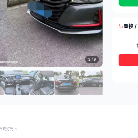
置换 
3
/ 9
外观灯光
5