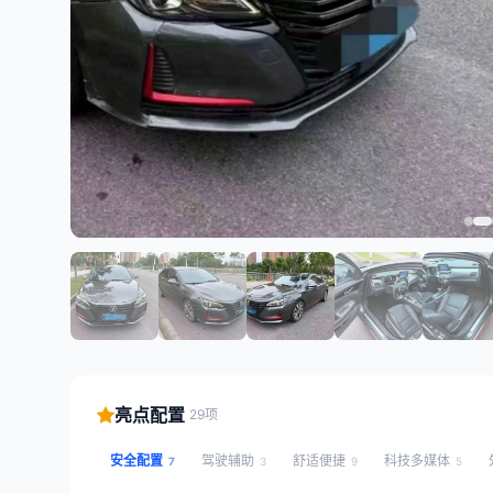
亮点配置
29项
安全配置
驾驶辅助
舒适便捷
科技多媒体
7
3
9
5