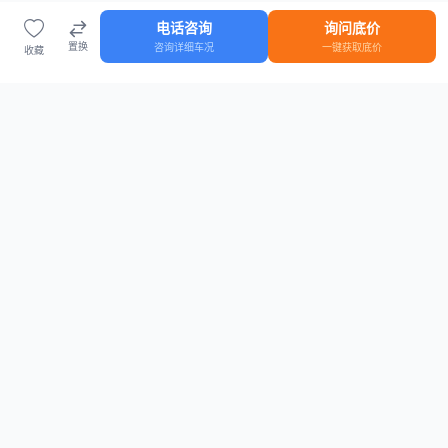
电话咨询
询问底价
置换
咨询详细车况
一键获取底价
收藏
首页
车源
知识
登录
车源浏览
知识指南
安全抵押车网首页
抵押车知识大全
全国抵押车源
抵押车市场数据
抵押车市场分析报告
置换/回收估值工具
关于我们
联系方式
平台介绍
电话：15063795962
隐私政策
微信：cheboshi6789
用户协议
法律声明
安全抵押车网
—
全国低价抵押车源平台
， 为您提供全国一手抵押车源、价格
行情、车源真实图片、债权转让风控指南。 想找
全国抵押车
？ 上
安全抵押车