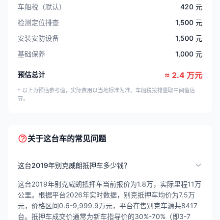
车船税（默认）
420 元
检测定位排查
1,500 元
安装安防设备
1,500 元
基础保养
1,000 元
预估总计
≈ 2.4 万元
* 以上为预估参考值，实际费用以当地标准为准。车船税按排量取中间值估
算。
关于这台车的常见问题
这台2019年别克威朗抵押车多少钱？
这台2019年别克威朗抵押车当前报价为1.8万，实际里程11万
公里。根据平台2026年实时数据，别克抵押车均价为7.5万
元，价格区间0.6-9,999.9万元，平台在售别克车源共8417
台。抵押车成交价通常为新车指导价的30%-70%（即3-7