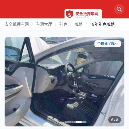
安全抵押车网
/
车源大厅
/
别克
/
威朗
/
19年别克威朗
快速了解
6
/ 8