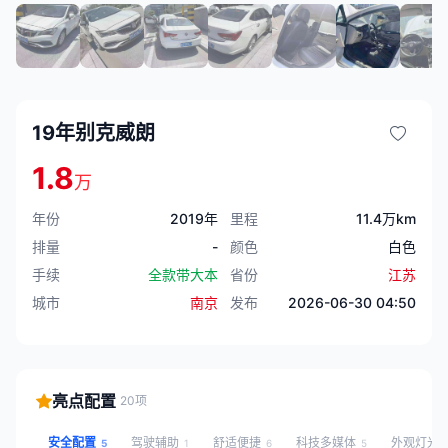
19年别克威朗
1.8
万
年份
2019年
里程
11.4万km
排量
-
颜色
白色
手续
全款带大本
省份
江苏
城市
南京
发布
2026-06-30 04:50
亮点配置
20项
安全配置
驾驶辅助
舒适便捷
科技多媒体
外观灯光
5
1
6
5