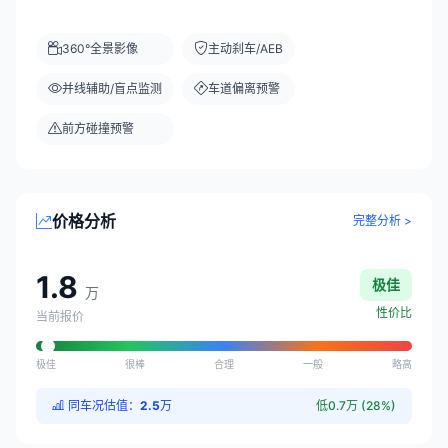
360°全景影像
主动刹车/AEB
并线辅助/盲点监测
车道偏离预警
前方碰撞预警
价格分析
完整分析 >
1.8
极佳
万
性价比
当前报价
极佳
很棒
合理
一般
略高
同车况估值：
2.5
万
低0.7万 (28%)