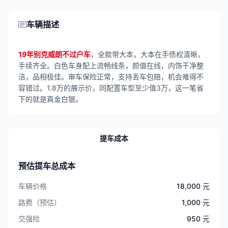
车辆描述
19年别克威朗不过户车
，全款带大本，大本在手债权清晰，
手续齐全。白色车身配上流畅线条，颜值在线，内饰干净整
洁，品相极佳。审车保险正常，支持丢车包赔，机会难得不
容错过。1.8万的展示价，同配置车型至少值3万，这一笔省
下的就是真金白银。
提车成本
预估提车总成本
车辆价格
18,000 元
路费（预估）
1,000 元
交强险
950 元