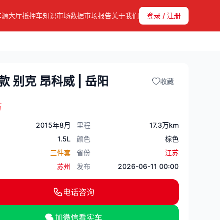
车源大厅
抵押车知识
市场数据
市场报告
关于我们
登录 / 注册
5款 别克 昂科威 | 岳阳
收藏
万
2015年8月
里程
17.3万km
1.5L
颜色
棕色
三件套
省份
江苏
苏州
发布
2026-06-11 00:00
电话咨询
加微信看实车