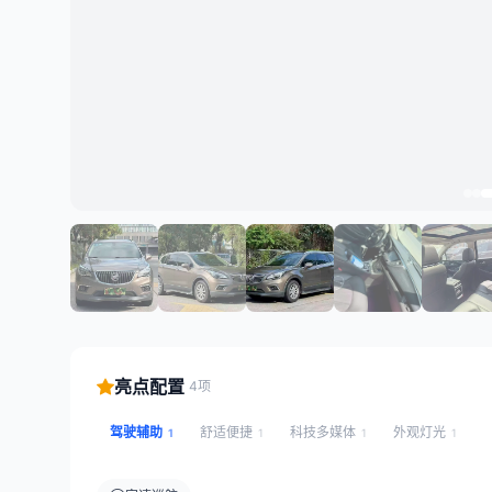
亮点配置
4项
驾驶辅助
舒适便捷
科技多媒体
外观灯光
1
1
1
1