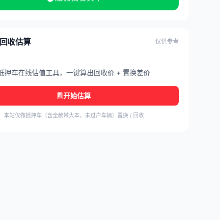
/ 回收估算
仅供参考
抵押车在线估值工具，一键算出回收价 + 置换差价
开始估算
本站仅做抵押车（含全款带大本，未过户车辆）置换 / 回收