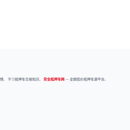
情
、 学习
抵押车交易知识
。
安全抵押车网
—
全国低价抵押车源平台
。