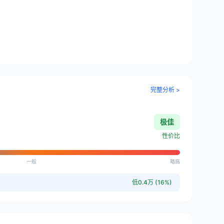
完整分析 >
极佳
性价比
一般
略高
低0.4万 (16%)