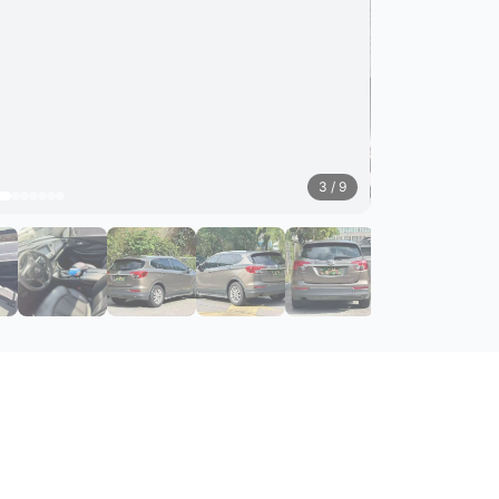
3
/ 9