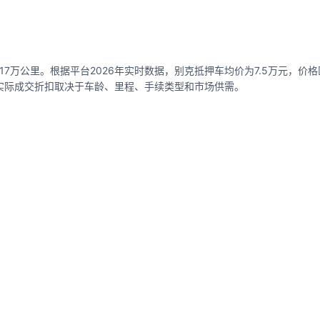
7万公里。根据平台2026年实时数据，别克抵押车均价为7.5万元，价格区间
），实际成交折扣取决于车龄、里程、手续类型和市场供需。