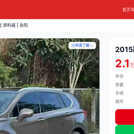
首页
克 昂科威 | 岳阳
快速了解
201
2.1
年份
排量
手续
城市