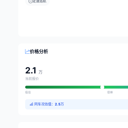
定速巡航
价格分析
2.1
万
当前报价
极佳
很棒
同车况估值：
2.5
万