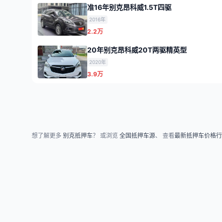
准16年别克昂科威1.5T四驱
2016年
2.2万
20年别克昂科威20T两驱精英型
2020年
3.9万
想了解更多
别克抵押车
？ 或浏览
全国抵押车源
、 查看
最新抵押车价格行