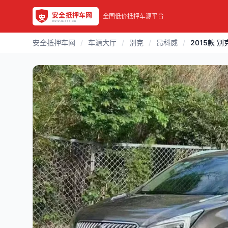
全国低价抵押车源平台
安全抵押车网
/
车源大厅
/
别克
/
昂科威
/
2015款 别