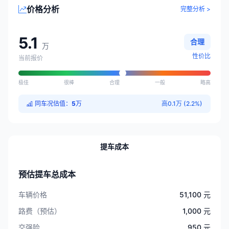
价格分析
完整分析 >
5.1
合理
万
性价比
当前报价
极佳
很棒
合理
一般
略高
同车况估值：
5
万
高0.1万 (2.2%)
提车成本
预估提车总成本
车辆价格
51,100 元
路费（预估）
1,000 元
交强险
950 元