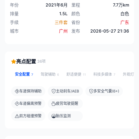
年份
2021年6月
里程
7.7万km
排量
1.5L
颜色
白色
手续
三件套
省份
广东
城市
广州
发布
2026-05-27 21:36
亮点配置
36项
安全配置
驾驶辅助
舒适便捷
科技多媒体
外观灯光
7
6
11
7
车道保持辅助
主动刹车/AEB
多安全气囊(6+)
车道偏离预警
疲劳驾驶提醒
前方碰撞预警
胎压监测