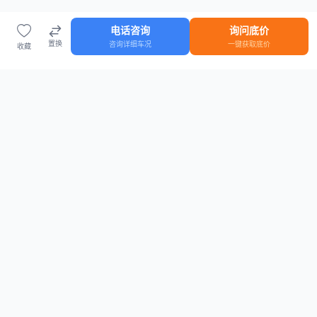
电话咨询
询问底价
置换
咨询详细车况
一键获取底价
收藏
首页
车源
知识
登录
车源浏览
知识指南
安全抵押车网首页
抵押车知识大全
全国抵押车源
抵押车市场数据
抵押车市场分析报告
置换/回收估值工具
关于我们
联系方式
平台介绍
电话：15063795962
隐私政策
微信：cheboshi6789
用户协议
法律声明
安全抵押车网
—
全国低价抵押车源平台
， 为您提供全国一手抵押车源、价格