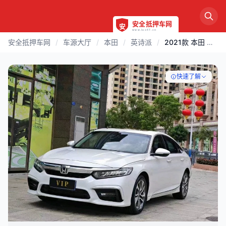
安全抵押车网
/
车源大厅
/
本田
/
英诗派
/
2021款 本田 英诗派 | 广州
快速了解