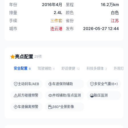
年份
2016年4月
里程
16.2万km
排量
2.4L
颜色
白色
手续
三件套
省份
江苏
城市
连云港
发布
2026-05-27 12:44
亮点配置
29项
安全配置
驾驶辅助
舒适便捷
科技多媒体
外观灯
8
4
12
3
主动刹车/AEB
车道保持辅助
多安全气囊(6+)
前方碰撞预警
并线辅助/盲点监测
胎压监测
车道偏离预警
360°全景影像