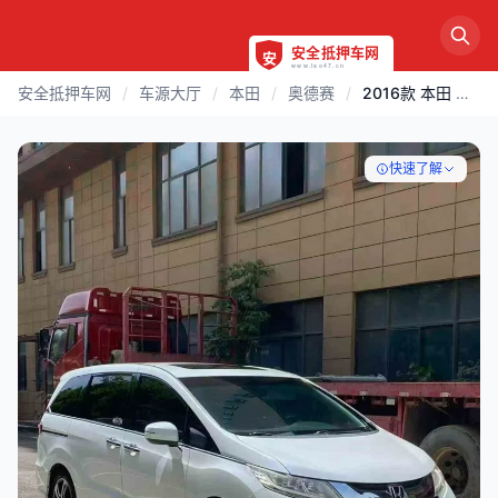
安全抵押车网
/
车源大厅
/
本田
/
奥德赛
/
2016款 本田 奥德赛 | 连云港
快速了解