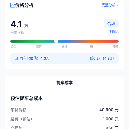
价格分析
完整分析 >
4.1
合理
万
性价比
当前报价
极佳
很棒
合理
一般
略高
同车况估值：
4.3
万
低0.2万 (4.9%)
提车成本
预估提车总成本
车辆价格
40,900 元
路费（预估）
1,000 元
交强险
950 元