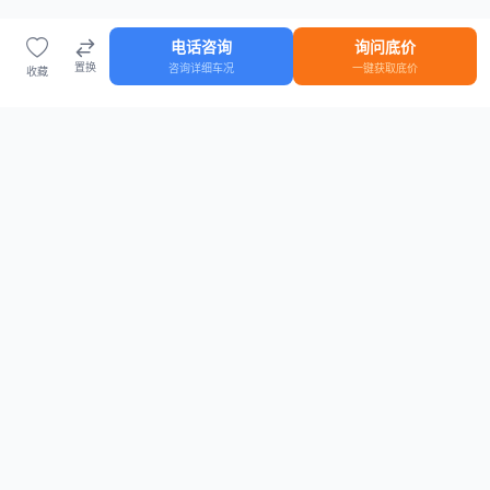
电话咨询
询问底价
置换
咨询详细车况
一键获取底价
收藏
首页
车源
知识
登录
车源浏览
知识指南
安全抵押车网首页
抵押车知识大全
全国抵押车源
抵押车市场数据
抵押车市场分析报告
置换/回收估值工具
关于我们
联系方式
平台介绍
电话：15063795962
隐私政策
微信：cheboshi6789
用户协议
法律声明
安全抵押车网
—
全国低价抵押车源平台
， 为您提供全国一手抵押车源、价格