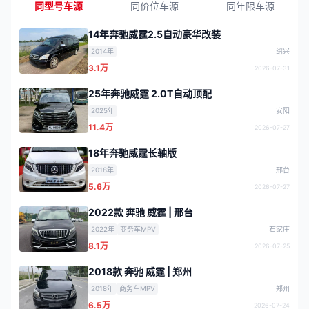
同型号车源
同价位车源
同年限车源
14年奔驰威霆2.5自动豪华改装
2014年
绍兴
3.1万
2026-07-31
25年奔驰威霆 2.0T自动顶配
2025年
安阳
11.4万
2026-07-27
18年奔驰威霆长轴版
2018年
邢台
5.6万
2026-07-27
2022款 奔驰 威霆 | 邢台
2022年
商务车MPV
石家庄
8.1万
2026-07-25
2018款 奔驰 威霆 | 郑州
2018年
商务车MPV
郑州
6.5万
2026-07-24