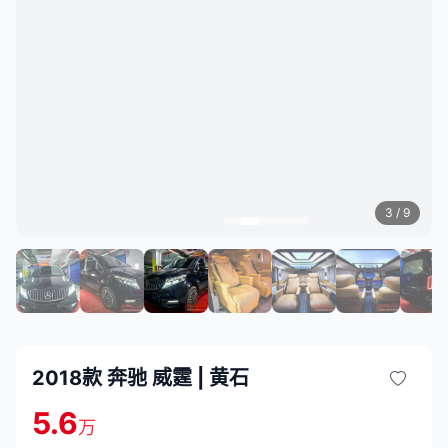
3
/ 9
2018款 奔驰 威霆 | 黄石
5.6
万