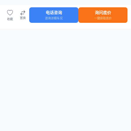
电话咨询
询问底价
置换
咨询详细车况
一键获取底价
收藏
首页
车源
知识
登录
车源浏览
知识指南
安全抵押车网首页
抵押车知识大全
全国抵押车源
抵押车市场数据
抵押车市场分析报告
置换/回收估值工具
关于我们
联系方式
平台介绍
电话：15063795962
隐私政策
微信：cheboshi6789
用户协议
法律声明
安全抵押车网
—
全国低价抵押车源平台
， 为您提供全国一手抵押车源、价格