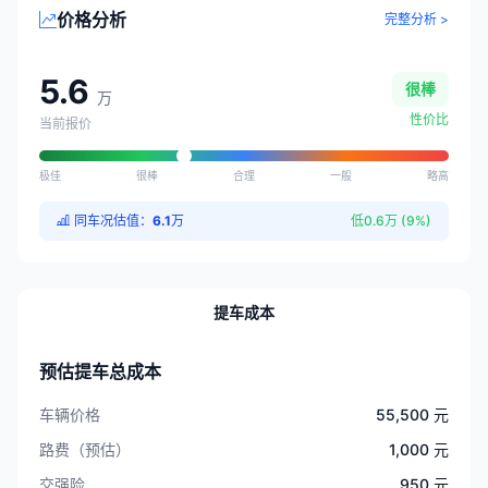
价格分析
完整分析 >
5.6
很棒
万
性价比
当前报价
极佳
很棒
合理
一般
略高
同车况估值：
6.1
万
低0.6万 (9%)
提车成本
预估提车总成本
车辆价格
55,500 元
路费（预估）
1,000 元
交强险
950 元