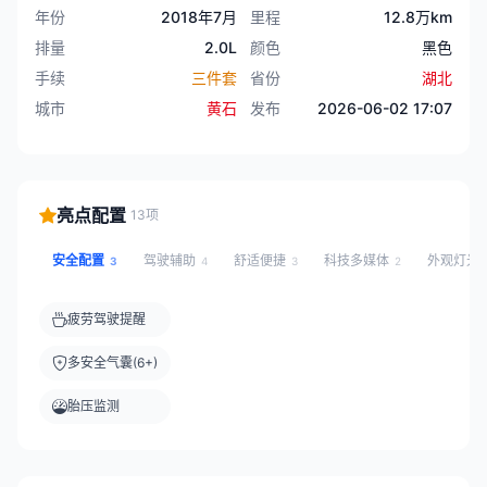
年份
2018年7月
里程
12.8万km
排量
2.0L
颜色
黑色
手续
三件套
省份
湖北
城市
黄石
发布
2026-06-02 17:07
亮点配置
13项
安全配置
驾驶辅助
舒适便捷
科技多媒体
外观灯光
3
4
3
2
疲劳驾驶提醒
多安全气囊(6+)
胎压监测