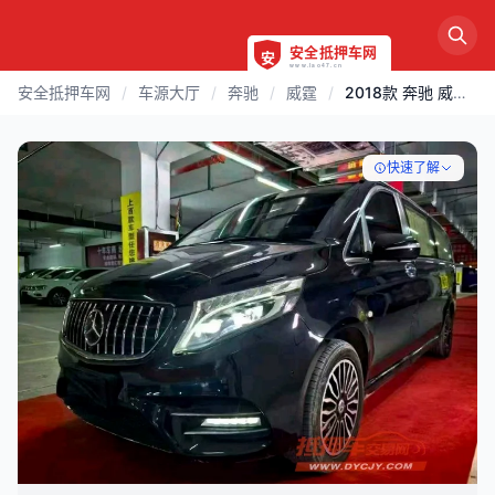
安全抵押车网
/
车源大厅
/
奔驰
/
威霆
/
2018款 奔驰 威霆 | 黄石
快速了解