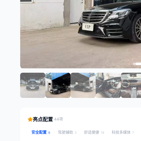
亮点配置
44项
安全配置
驾驶辅助
舒适便捷
科技多媒体
8
3
18
7