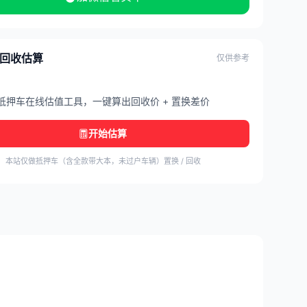
/ 回收估算
仅供参考
抵押车在线估值工具，一键算出回收价 + 置换差价
开始估算
本站仅做抵押车（含全款带大本，未过户车辆）置换 / 回收