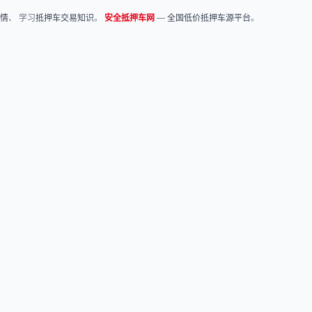
情
、 学习
抵押车交易知识
。
安全抵押车网
—
全国低价抵押车源平台
。
关于我们