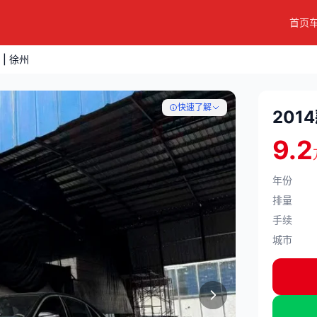
首页
 | 徐州
快速了解
2014
9.2
年份
排量
手续
城市