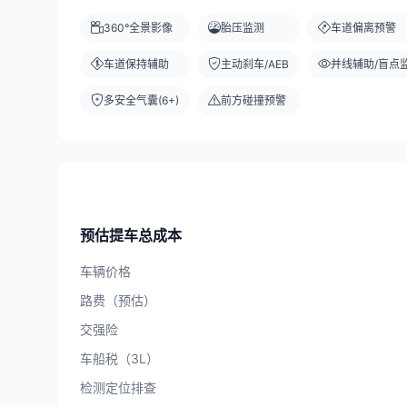
360°全景影像
胎压监测
车道偏离预警
车道保持辅助
主动刹车/AEB
并线辅助/盲点
多安全气囊(6+)
前方碰撞预警
预估提车总成本
车辆价格
路费（预估）
交强险
车船税（3L）
检测定位排查