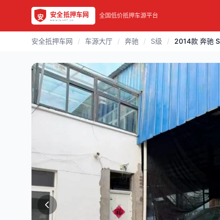
全国低价抵押车源平台
安全抵押车网
/
车源大厅
/
奔驰
/
S级
/
2014款 奔驰 S