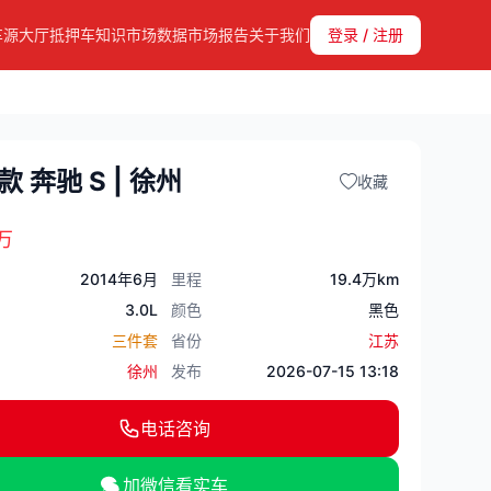
车源大厅
抵押车知识
市场数据
市场报告
关于我们
登录 / 注册
款 奔驰 S | 徐州
收藏
万
2014年6月
里程
19.4万km
3.0L
颜色
黑色
三件套
省份
江苏
徐州
发布
2026-07-15 13:18
电话咨询
加微信看实车