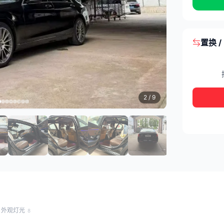
置换 
2
/ 9
外观灯光
8