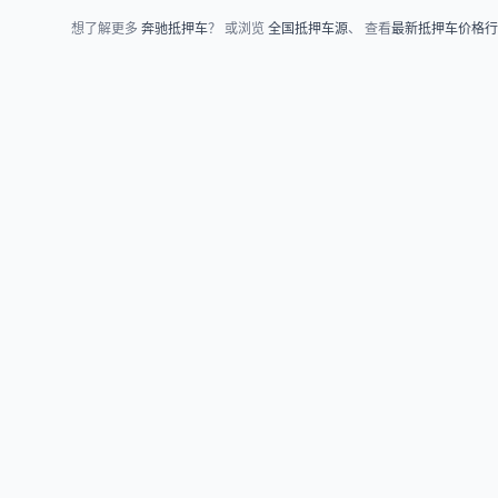
想了解更多
奔驰抵押车
？ 或浏览
全国抵押车源
、 查看
最新抵押车价格行
车源浏览
知识指南