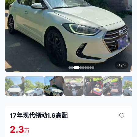
3
/ 9
17年现代领动1.6高配
2.3
万