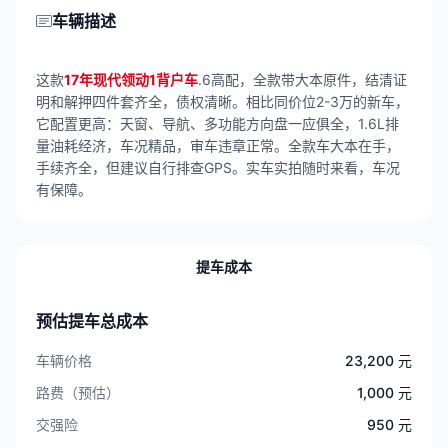
车辆描述
这款
17年现代领动1背户车
.6高配，全款带大本原件，结清证
明和解押四件套齐全，债权清晰。相比同价位2-3万的新车，
它配置更高：天窗、导航、多功能方向盘一应俱全，1.6L排
量油耗经济，车况精品，审车违章正常。全款车大本在手，
手续齐全，但建议自行排查GPS。实车实拍随时来看，车况
有保障。
提车成本
预估提车总成本
车辆价格
23,200 元
路费（预估）
1,000 元
交强险
950 元