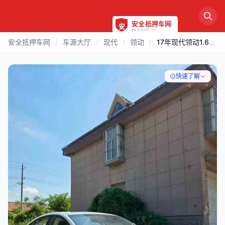
安全抵押车网
/
车源大厅
/
现代
/
领动
/
17年现代领动1.6高配
快速了解