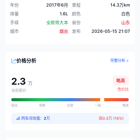
年份
2017年6月
里程
14.3万km
排量
1.6L
颜色
白色
手续
全款带大本
省份
山东
城市
烟台
发布
2026-05-15 21:07
价格分析
完整分析 >
2.3
略高
万
性价比
当前报价
极佳
很棒
合理
一般
略高
同车况估值：
2
万
高0.3万 (16%)