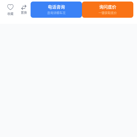
电话咨询
询问底价
置换
咨询详细车况
一键获取底价
收藏
首页
车源
知识
登录
车源浏览
知识指南
安全抵押车网首页
抵押车知识大全
全国抵押车源
抵押车市场数据
抵押车市场分析报告
置换/回收估值工具
关于我们
联系方式
平台介绍
电话：15063795962
隐私政策
微信：cheboshi6789
用户协议
法律声明
安全抵押车网
—
全国低价抵押车源平台
， 为您提供全国一手抵押车源、价格
行情、车源真实图片、债权转让风控指南。 想找
全国抵押车
？ 上
安全抵押车