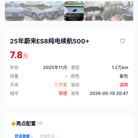
25年蔚来ES8纯电续航500+
7.8
万
年份
2025年11月
里程
1.2万km
排量
-
颜色
紫色
手续
三件套
省份
湖南
城市
常德
发布
2026-05-19 20:47
亮点配置
2项
舒适便捷
外观灯光
1
1