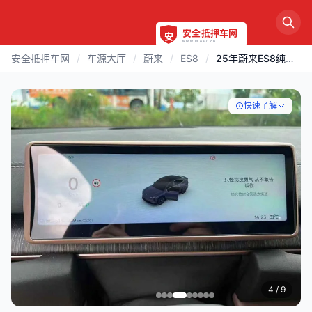
安全抵押车网
/
车源大厅
/
蔚来
/
ES8
/
25年蔚来ES8纯电续航500+
快速了解
4
/ 9