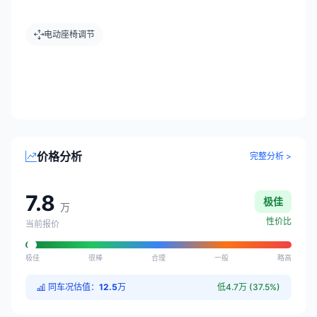
电动座椅调节
价格分析
完整分析 >
7.8
极佳
万
性价比
当前报价
极佳
很棒
合理
一般
略高
同车况估值：
12.5
万
低4.7万 (37.5%)