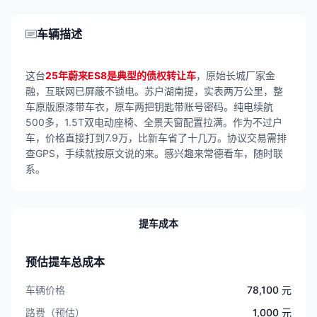
车辆描述
这台
25年蔚来ES8是典型的债权转让车
，原始长城厂家金
融，互联网已屏蔽不锁电。苏户湖南提，实表两万公里，整
车原版原漆带车衣，原车两把钥匙带账号密码。纯电续航
500多，1.5T双电动座椅、全景天窗配置拉满。作为不过户
车，价格直接打到7.9万，比新车省了十几万。协议交易需排
查GPS，手续就按原文说的来。感兴趣来常德看车，随时联
系。
提车成本
预估提车总成本
车辆价格
78,100 元
路费（预估）
1,000 元