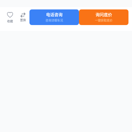
电话咨询
询问底价
置换
咨询详细车况
一键获取底价
收藏
首页
车源
知识
登录
车源浏览
知识指南
安全抵押车网首页
抵押车知识大全
全国抵押车源
抵押车市场数据
抵押车市场分析报告
置换/回收估值工具
关于我们
联系方式
平台介绍
电话：15063795962
隐私政策
微信：cheboshi6789
用户协议
法律声明
安全抵押车网
—
全国低价抵押车源平台
， 为您提供全国一手抵押车源、价格