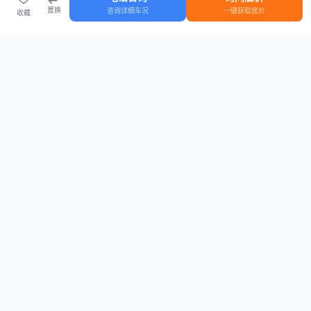
置换
咨询详细车况
一键获取底价
收藏
首页
车源
知识
登录
车源浏览
知识指南
安全抵押车网首页
抵押车知识大全
全国抵押车源
抵押车市场数据
抵押车市场分析报告
置换/回收估值工具
关于我们
联系方式
平台介绍
电话：15063795962
隐私政策
微信：cheboshi6789
用户协议
法律声明
安全抵押车网
—
全国低价抵押车源平台
， 为您提供全国一手抵押车源、价格
行情、车源真实图片、债权转让风控指南。 想找
全国抵押车
？ 上
安全抵押车
网
。