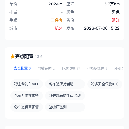
年份
2024年
里程
3.7万km
排量
-
颜色
黑色
手续
三件套
省份
浙江
城市
杭州
发布
2026-07-06 15:22
亮点配置
43项
安全配置
驾驶辅助
舒适便捷
科技多媒体
外观灯光
7
2
17
8
主动刹车/AEB
车道保持辅助
多安全气囊(6+)
前方碰撞预警
并线辅助/盲点监测
车道偏离预警
胎压监测