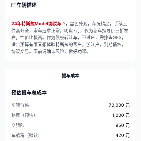
车辆描述
24年特斯拉Model协议车
Y，黑色外观，车况精品，手续三
件套齐全，审车违章正常。明盘7万，仅为新车指导价三折左
右，性价比极高。作为债权转让车，不过户，需排查GPS，
适合预算有限又想体验特斯拉的客户。浙江户，到期债权，
协议交易。买前请确认风险，做好功课。
提车成本
预估提车总成本
车辆价格
70,000 元
路费（预估）
1,000 元
交强险
950 元
车船税（默认）
420 元