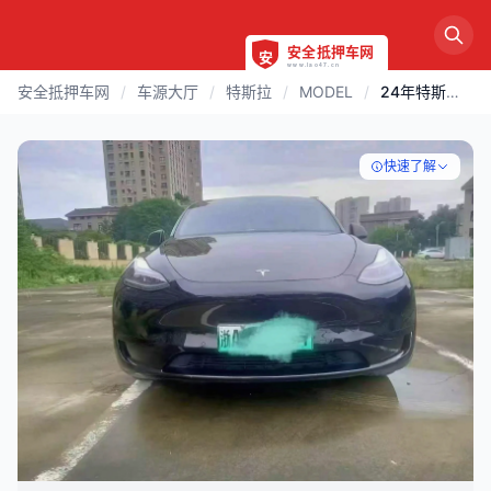
安全抵押车网
/
车源大厅
/
特斯拉
/
MODEL
/
24年特斯拉Model Y
快速了解