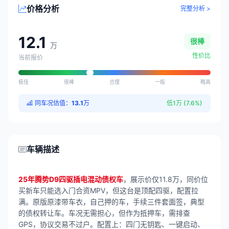
价格分析
完整分析 >
12.1
很棒
万
性价比
当前报价
极佳
很棒
合理
一般
略高
同车况估值：
13.1
万
低1万 (7.6%)
车辆描述
25年腾势D9四驱插电混动债权车
，展示价仅11.8万，同价位
买新车只能选入门合资MPV，但这台是顶配四驱，配置拉
满。原版原漆带车衣，自己押的车，手续三件套面签，典型
的债权转让车。车况无需担心，但作为抵押车，需排查
GPS，协议交易不过户。配置上：四门无钥匙、一键启动、