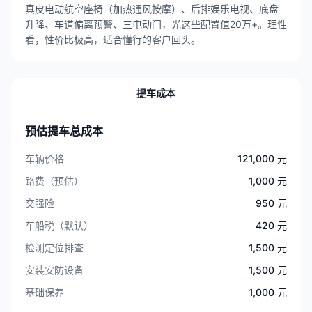
真皮电动航空座椅（加热通风按摩）、后排娱乐电视、底盘
升降、车道偏离预警、三电动门，光这些配置值20万+。理性
看，性价比极高，适合懂行的客户回头。
提车成本
预估提车总成本
车辆价格
121,000 元
路费（预估）
1,000 元
交强险
950 元
车船税（默认）
420 元
检测定位排查
1,500 元
安装安防设备
1,500 元
基础保养
1,000 元