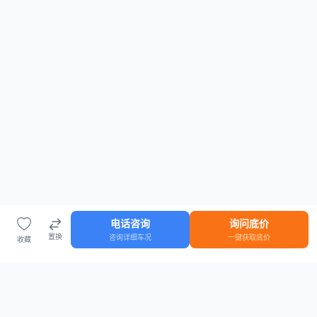
电话咨询
询问底价
置换
咨询详细车况
一键获取底价
收藏
首页
车源
知识
登录
车源浏览
知识指南
安全抵押车网首页
抵押车知识大全