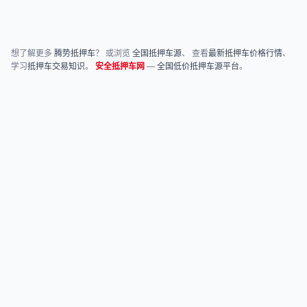
想了解更多
腾势抵押车
？ 或浏览
全国抵押车源
、 查看
最新抵押车价格行情
、
学习
抵押车交易知识
。
安全抵押车网
—
全国低价抵押车源平台
。