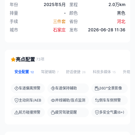
年份
2025年5月
里程
2.0万km
排量
-
颜色
黑色
手续
三件套
省份
河北
城市
石家庄
发布
2026-06-28 11:36
亮点配置
73项
安全配置
驾驶辅助
舒适便捷
科技多媒体
外观灯
12
7
26
15
车道偏离预警
车道保持辅助
360°全景影像
主动刹车/AEB
并线辅助/盲点监测
倒车车侧预警
前方碰撞预警
疲劳驾驶提醒
多安全气囊(6+)