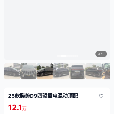
3
/ 9
25款腾势D9四驱插电混动顶配
12.1
万