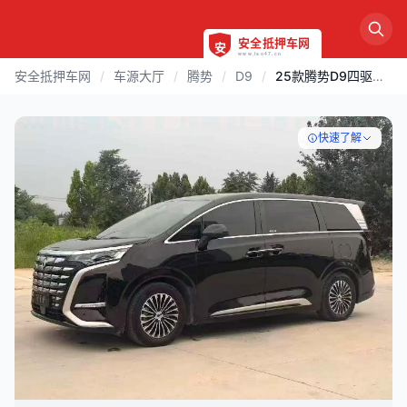
安全抵押车网
/
车源大厅
/
腾势
/
D9
/
25款腾势D9四驱插电混动顶配
快速了解