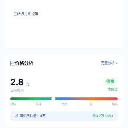
大尺寸中控屏
价格分析
完整分析 >
2.8
很棒
万
性价比
当前报价
极佳
很棒
合理
一般
略高
同车况估值：
3
万
低0.2万 (6%)