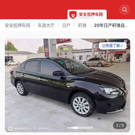
安全抵押车网
/
车源大厅
/
日产
/
轩逸
/
20年日产轩逸自动高配
快速了解
3
/ 9