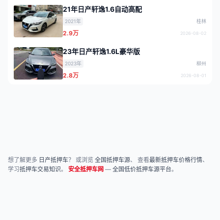
21年日产轩逸1.6自动高配
2021年
桂林
2.9万
2026-08-02
23年日产轩逸1.6L豪华版
2023年
柳州
2.8万
2026-08-01
想了解更多
日产抵押车
？ 或浏览
全国抵押车源
、 查看
最新抵押车价格行情
、
学习
抵押车交易知识
。
安全抵押车网
—
全国低价抵押车源平台
。