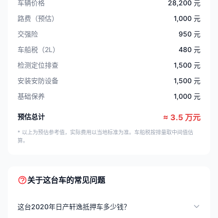
车辆价格
28,200 元
路费（预估）
1,000 元
交强险
950 元
车船税（2L）
480 元
检测定位排查
1,500 元
安装安防设备
1,500 元
基础保养
1,000 元
预估总计
≈ 3.5 万元
* 以上为预估参考值，实际费用以当地标准为准。车船税按排量取中间值估
算。
关于这台车的常见问题
这台2020年日产轩逸抵押车多少钱？