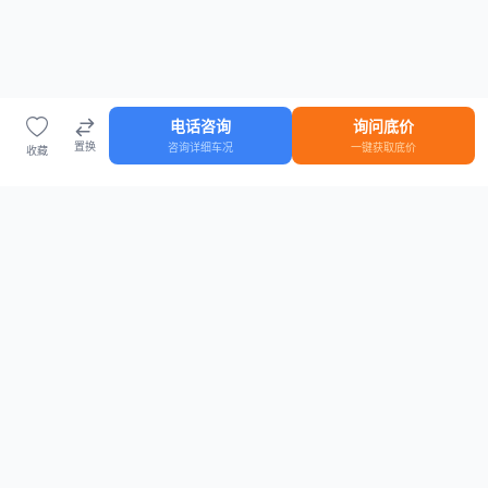
电话咨询
询问底价
置换
咨询详细车况
一键获取底价
收藏
首页
车源
知识
登录
车源浏览
知识指南
安全抵押车网首页
抵押车知识大全
全国抵押车源
抵押车市场数据
抵押车市场分析报告
置换/回收估值工具
关于我们
联系方式
平台介绍
电话：15063795962
隐私政策
微信：cheboshi6789
用户协议
法律声明