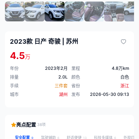
2023款 日产 奇骏 | 苏州
4.5
万
年份
2023年2月
里程
4.8万km
排量
2.0L
颜色
白色
手续
三件套
省份
浙江
城市
湖州
发布
2026-05-30 09:13
亮点配置
38项
安全配置
驾驶辅助
舒适便捷
科技多媒体
外观灯
9
6
13
6