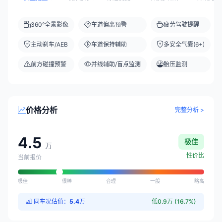
360°全景影像
车道偏离预警
疲劳驾驶提醒
主动刹车/AEB
车道保持辅助
多安全气囊(6+)
前方碰撞预警
并线辅助/盲点监测
胎压监测
价格分析
完整分析 >
4.5
极佳
万
性价比
当前报价
极佳
很棒
合理
一般
略高
同车况估值：
5.4
万
低0.9万 (16.7%)