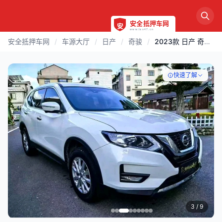
安全抵押车网
/
车源大厅
/
日产
/
奇骏
/
2023款 日产 奇骏 | 苏州
快速了解
3
/ 9