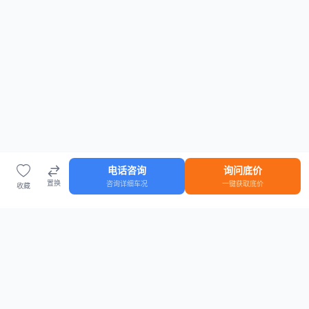
电话咨询
询问底价
置换
咨询详细车况
一键获取底价
收藏
首页
车源
知识
登录
车源浏览
知识指南
安全抵押车网首页
抵押车知识大全
全国抵押车源
抵押车市场数据
抵押车市场分析报告
置换/回收估值工具