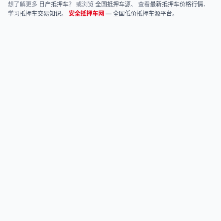
想了解更多
日产抵押车
？ 或浏览
全国抵押车源
、 查看
最新抵押车价格行情
、
学习
抵押车交易知识
。
安全抵押车网
—
全国低价抵押车源平台
。