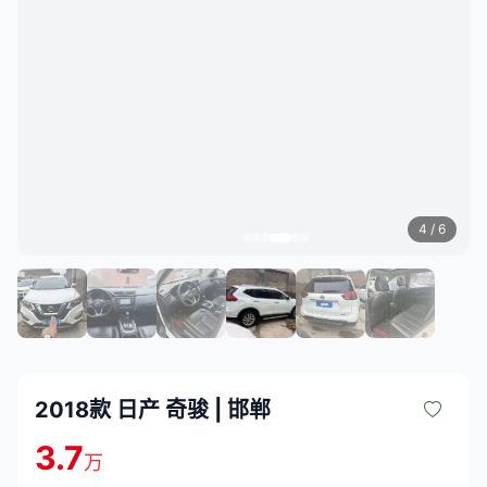
4
/ 6
2018款 日产 奇骏 | 邯郸
3.7
万