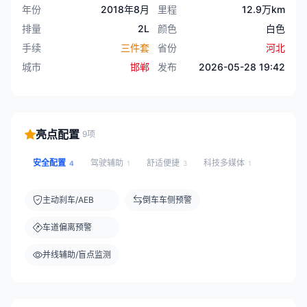
年份
2018年8月
里程
12.9万km
排量
2L
颜色
白色
手续
三件套
省份
河北
城市
邯郸
发布
2026-05-28 19:42
亮点配置
9项
安全配置
驾驶辅助
舒适便捷
科技多媒体
4
1
3
1
主动刹车/AEB
倒车车侧预警
车道偏离预警
并线辅助/盲点监测