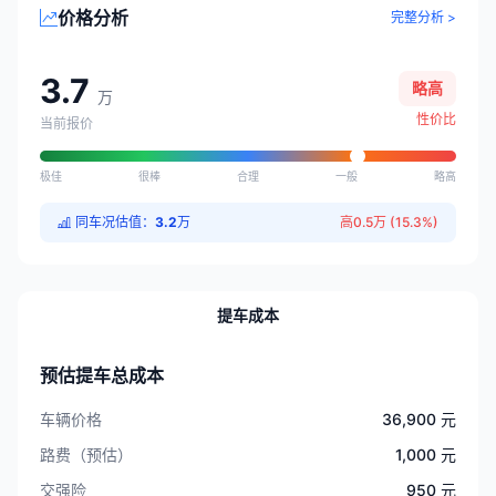
价格分析
完整分析 >
3.7
略高
万
性价比
当前报价
极佳
很棒
合理
一般
略高
同车况估值：
3.2
万
高0.5万 (15.3%)
提车成本
预估提车总成本
车辆价格
36,900 元
路费（预估）
1,000 元
交强险
950 元