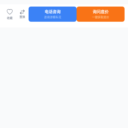
电话咨询
询问底价
置换
咨询详细车况
一键获取底价
收藏
首页
车源
知识
登录
车源浏览
知识指南
安全抵押车网首页
抵押车知识大全
全国抵押车源
抵押车市场数据
抵押车市场分析报告
置换/回收估值工具
关于我们
联系方式
平台介绍
电话：15063795962
隐私政策
微信：cheboshi6789
用户协议
法律声明
安全抵押车网
—
全国低价抵押车源平台
， 为您提供全国一手抵押车源、价格