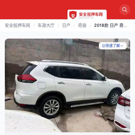
安全抵押车网
/
车源大厅
/
日产
/
奇骏
/
2018款 日产 奇骏 | 邯郸
快速了解