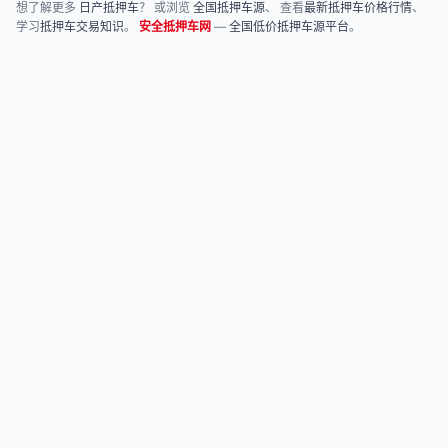
想了解更多
日产抵押车
？ 或浏览
全国抵押车源
、 查看
最新抵押车价格行情
、
学习
抵押车交易知识
。
安全抵押车网
—
全国低价抵押车源平台
。