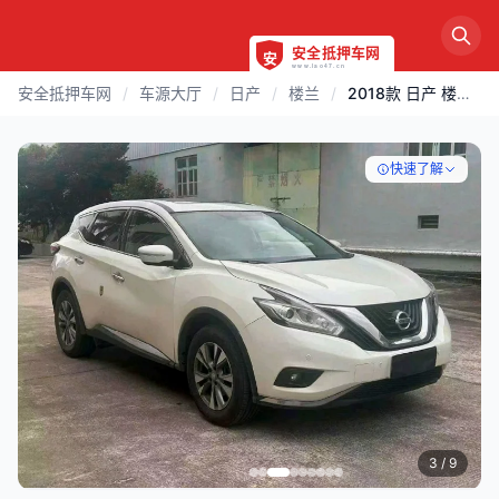
安全抵押车网
/
车源大厅
/
日产
/
楼兰
/
2018款 日产 楼兰 | 福州
快速了解
3
/ 9