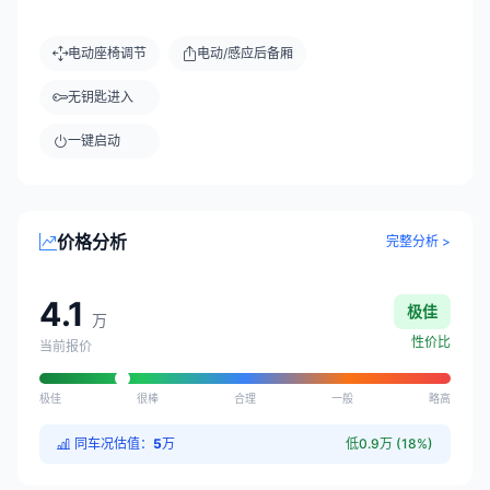
电动座椅调节
电动/感应后备厢
无钥匙进入
一键启动
价格分析
完整分析 >
4.1
极佳
万
性价比
当前报价
极佳
很棒
合理
一般
略高
同车况估值：
5
万
低0.9万 (18%)