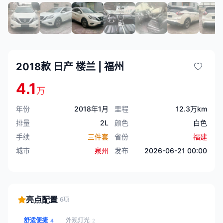
2018款 日产 楼兰 | 福州
4.1
万
年份
2018年1月
里程
12.3万km
排量
2L
颜色
白色
手续
三件套
省份
福建
城市
泉州
发布
2026-06-21 00:00
亮点配置
6项
舒适便捷
外观灯光
4
2