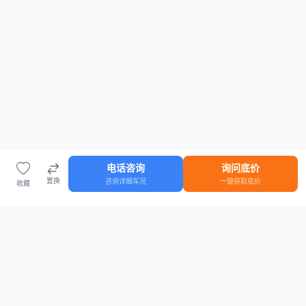
电话咨询
询问底价
置换
咨询详细车况
一键获取底价
收藏
首页
车源
知识
登录
车源浏览
知识指南
安全抵押车网首页
抵押车知识大全
全国抵押车源
抵押车市场数据
抵押车市场分析报告
置换/回收估值工具