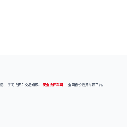
情
、 学习
抵押车交易知识
。
安全抵押车网
—
全国低价抵押车源平台
。