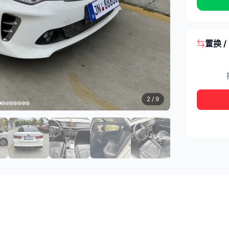
置换 
3
/ 9