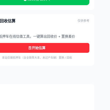
/ 回收估算
仅供参考
抵押车在线估值工具，一键算出回收价 + 置换差价
开始估算
本站仅做抵押车（含全款带大本，未过户车辆）置换 / 回收