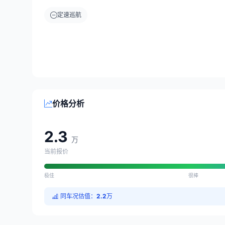
定速巡航
价格分析
2.3
万
当前报价
极佳
很棒
同车况估值：
2.2
万