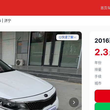
首页
5 | 济宁
快速了解
2016
2.3
年份
排量
手续
城市