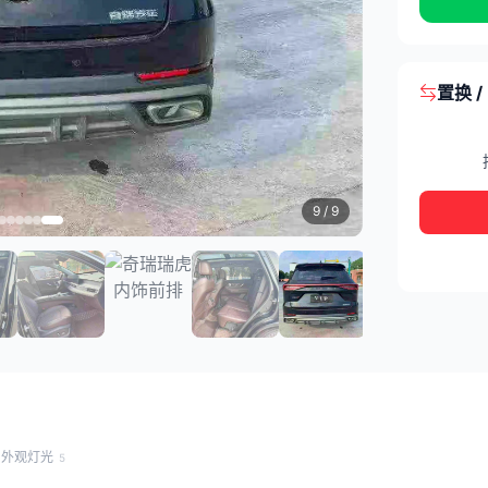
置换 
9
/ 9
外观灯光
5