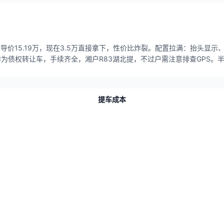
车指导价15.19万，现在3.5万直接拿下，性价比炸裂。配置拉满：抬头显
作为债权转让车，手续齐全，湘户R83湖北提，不过户需注意排查GPS。
提车成本