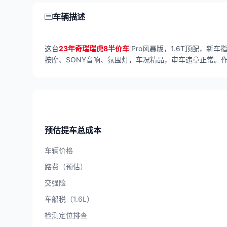
车辆描述
这台
23年奇瑞瑞虎8半价车
Pro风暴版，1.6T顶配，新
按摩、SONY音响、氛围灯，车况精品，审车违章正常。
预估提车总成本
车辆价格
路费（预估）
交强险
车船税（1.6L）
检测定位排查