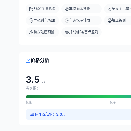
360°全景影像
车道偏离预警
多安全气囊(6
主动刹车/AEB
车道保持辅助
胎压监测
前方碰撞预警
并线辅助/盲点监测
价格分析
3.5
万
当前报价
极佳
很棒
同车况估值：
3.3
万