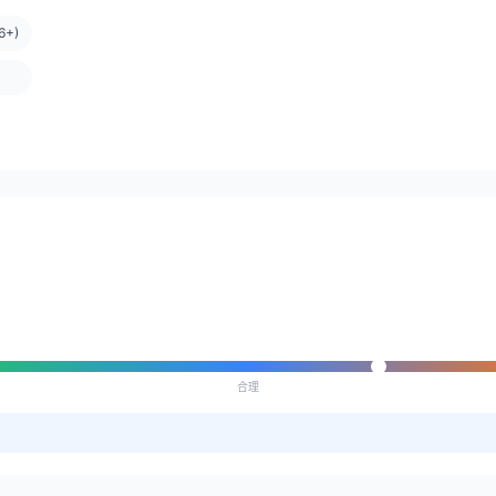
+)
合理