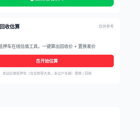
/ 回收估算
仅供参考
抵押车在线估值工具，一键算出回收价 + 置换差价
开始估算
本站仅做抵押车（含全款带大本，未过户车辆）置换 / 回收