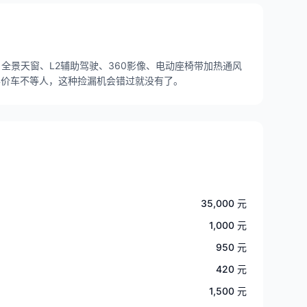
示、全景天窗、L2辅助驾驶、360影像、电动座椅带加热通风
半价车不等人，这种捡漏机会错过就没有了。
35,000 元
1,000 元
950 元
420 元
1,500 元