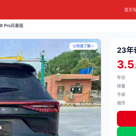
首页
 Pro风暴版
快速了解
23年
3.5
年份
排量
手续
城市