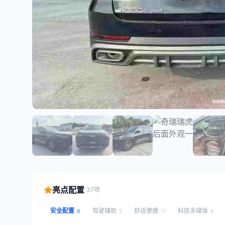
亮点配置
37项
安全配置
驾驶辅助
舒适便捷
科技多媒体
8
5
11
8