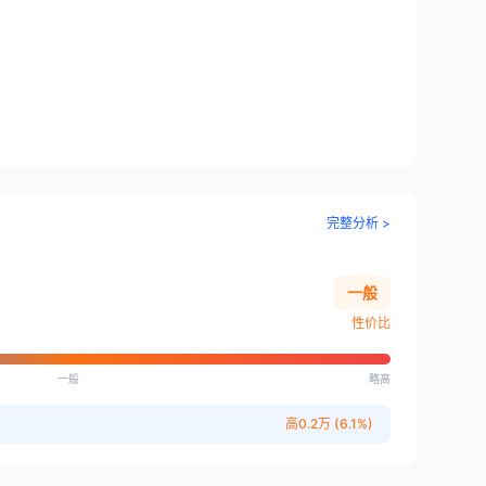
完整分析 >
一般
性价比
一般
略高
高0.2万 (6.1%)