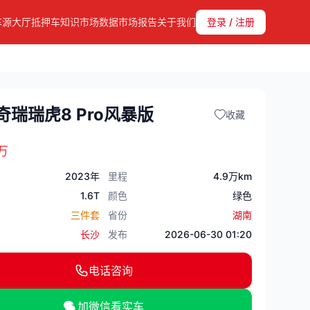
车源大厅
抵押车知识
市场数据
市场报告
关于我们
登录 / 注册
奇瑞瑞虎8 Pro风暴版
收藏
万
2023年
里程
4.9万km
1.6T
颜色
绿色
三件套
省份
湖南
长沙
发布
2026-06-30 01:20
电话咨询
加微信看实车