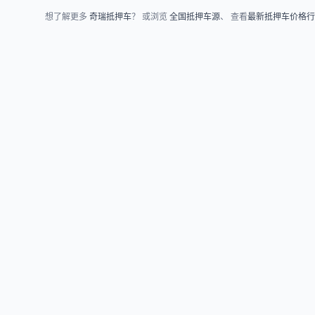
想了解更多
奇瑞抵押车
？ 或浏览
全国抵押车源
、 查看
最新抵押车价格行
车源浏览
知识指南