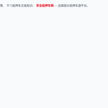
情
、 学习
抵押车交易知识
。
安全抵押车网
—
全国低价抵押车源平台
。
关于我们