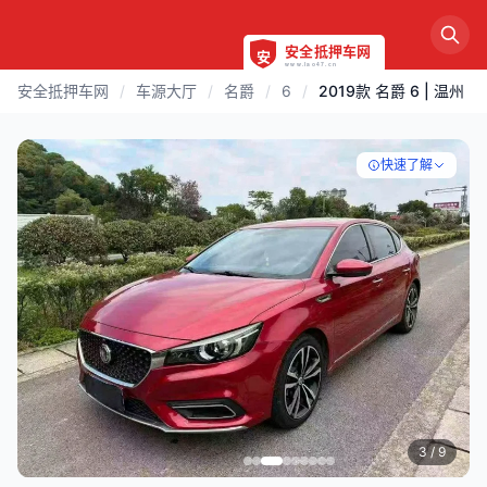
安全抵押车网
/
车源大厅
/
名爵
/
6
/
2019款 名爵 6 | 温州
快速了解
3
/ 9