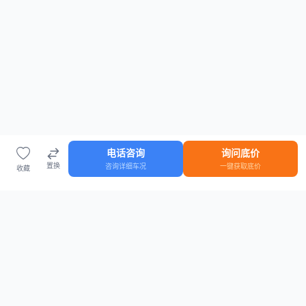
电话咨询
询问底价
置换
咨询详细车况
一键获取底价
收藏
首页
车源
知识
登录
车源浏览
知识指南
安全抵押车网首页
抵押车知识大全
全国抵押车源
抵押车市场数据
抵押车市场分析报告
置换/回收估值工具