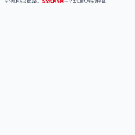
学习
抵押车交易知识
。
安全抵押车网
—
全国低价抵押车源平台
。