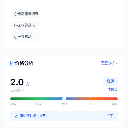
电动座椅调节
无钥匙进入
一键启动
价格分析
完整分析 >
2.0
合理
万
性价比
当前报价
极佳
很棒
合理
一般
略高
同车况估值：
2
万
持平