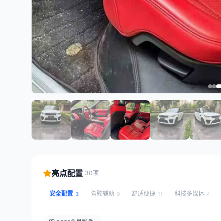
亮点配置
30项
安全配置
驾驶辅助
舒适便捷
科技多媒体
3
9
11
4