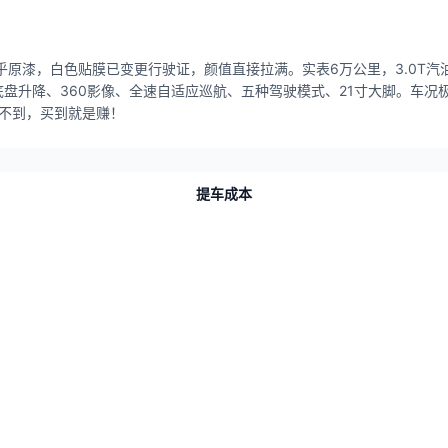
乎原漆，白色贴膜已变更行驶证，颜值直接拉满。实表6万公里，3.0T汽油
盘升降、360影像、全速自适应巡航、五种驾驶模式、21寸大脚。车况
都不到，买到就是赚！
提车成本