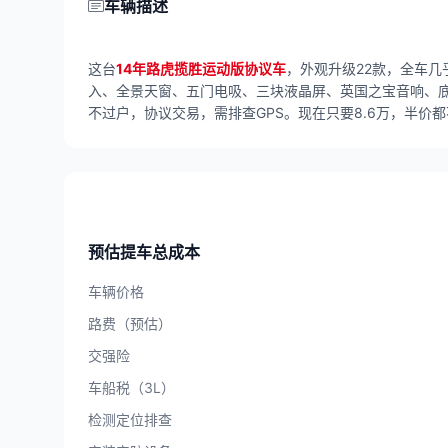
车辆描述
这台
14年路虎揽胜运动版协议车
，外观升级22款，全车几
入、全景天窗、五门电吸、三块液晶屏、英国之宝音响、底
不过户，协议交易，需排查GPS。现在只要8.6万，半价
预估提车总成本
车辆价格
路费（预估）
交强险
车船税（3L）
检测定位排查