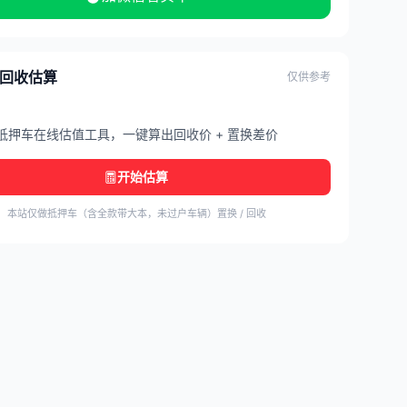
/ 回收估算
仅供参考
抵押车在线估值工具，一键算出回收价 + 置换差价
开始估算
本站仅做抵押车（含全款带大本，未过户车辆）置换 / 回收