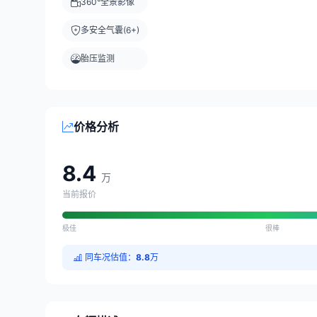
360°全景影像
多安全气囊(6+)
胎压监测
价格分析
8.4
万
当前报价
极佳
很棒
同车况估值：
8.8
万