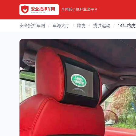
全国低价抵押车源平台
安全抵押车网
/
车源大厅
/
路虎
/
揽胜运动
/
14年路