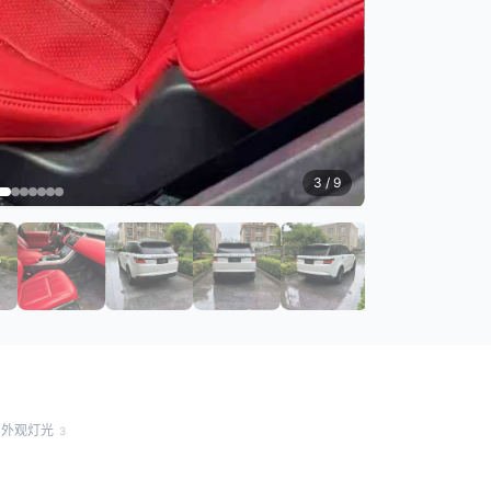
3
/ 9
外观灯光
3