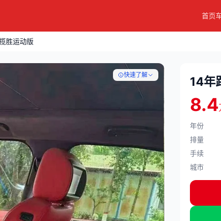
首页
虎揽胜运动版
快速了解
14
8.4
年份
排量
手续
城市