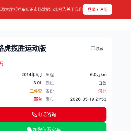
车源大厅
抵押车知识
市场数据
市场报告
关于我们
登录 / 注册
年路虎揽胜运动版
收藏
万
2014年5月
里程
6.0万km
3.0L
颜色
白色
三件套
省份
河北
邢台
发布
2026-05-19 21:53
电话咨询
加微信看实车