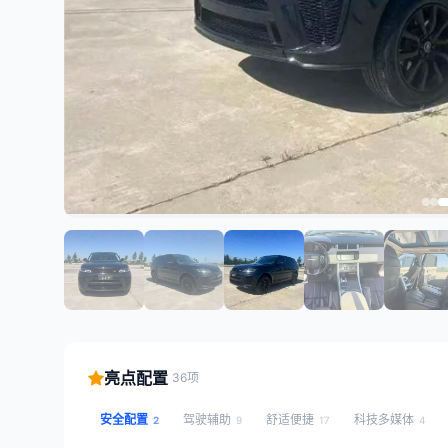
亮点配置
36项
安全配置
驾驶辅助
舒适便捷
科技多媒体
2
9
17
4