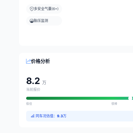
多安全气囊(6+)
胎压监测
价格分析
8.2
万
当前报价
极佳
很棒
同车况估值：
9.3
万