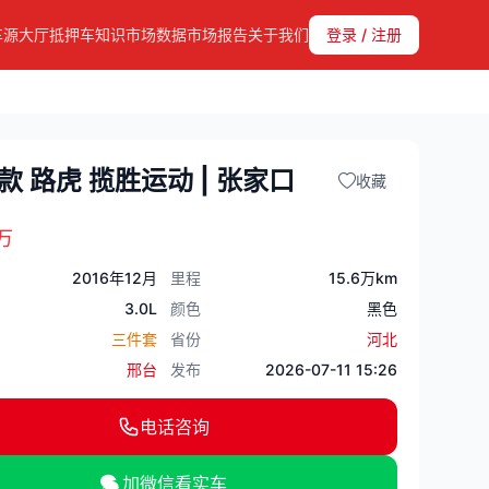
车源大厅
抵押车知识
市场数据
市场报告
关于我们
登录 / 注册
6款 路虎 揽胜运动 | 张家口
收藏
万
2016年12月
里程
15.6万km
3.0L
颜色
黑色
三件套
省份
河北
邢台
发布
2026-07-11 15:26
电话咨询
加微信看实车