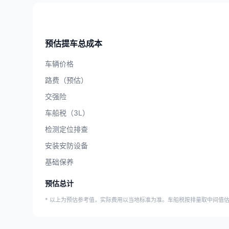
预估提车总成本
车辆价格
路费（预估）
交强险
车船税（3L）
检测定位排查
安装安防设备
基础保养
预估总计
* 以上为预估参考值，实际费用以当地标准为准。车船税按排量取中间值