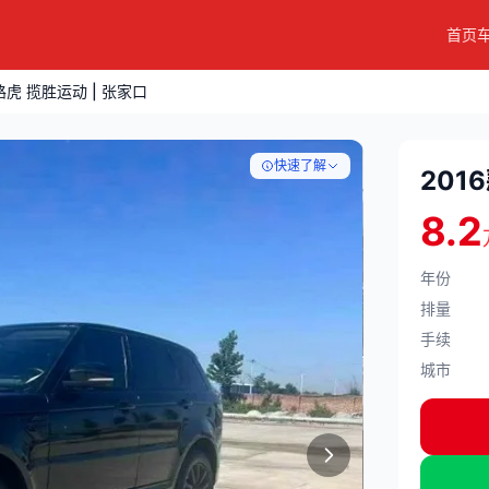
首页
 路虎 揽胜运动 | 张家口
快速了解
201
8.2
年份
排量
手续
城市