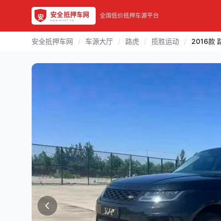
全国低价抵押车源平台
安全抵押车网
/
车源大厅
/
路虎
/
揽胜运动
/
2016款