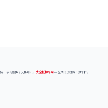
情
、 学习
抵押车交易知识
。
安全抵押车网
—
全国低价抵押车源平台
。