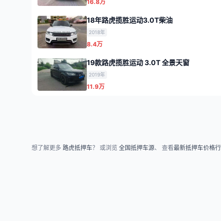
16.8万
18年路虎揽胜运动3.0T柴油
2018年
8.4万
19款路虎揽胜运动 3.0T 全景天窗
2019年
11.9万
想了解更多
路虎抵押车
？ 或浏览
全国抵押车源
、 查看
最新抵押车价格行