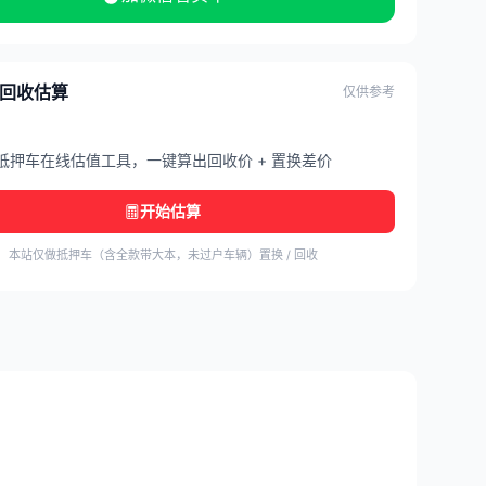
/ 回收估算
仅供参考
抵押车在线估值工具，一键算出回收价 + 置换差价
开始估算
本站仅做抵押车（含全款带大本，未过户车辆）置换 / 回收