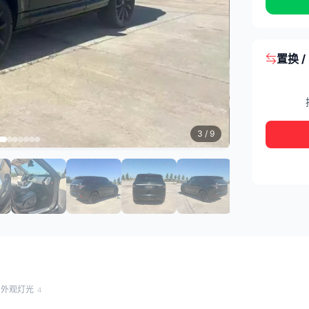
置换 
3
/ 9
外观灯光
4