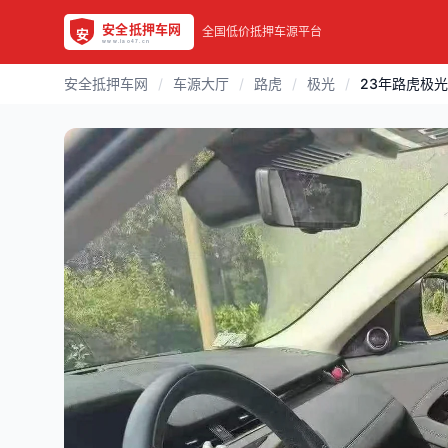
全国低价抵押车源平台
安全抵押车网
/
车源大厅
/
路虎
/
极光
/
23年路虎极