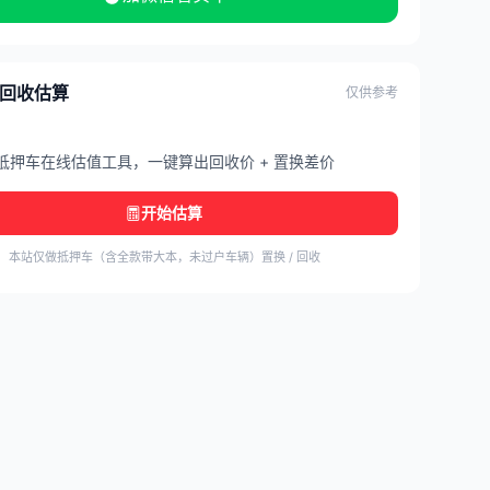
/ 回收估算
仅供参考
抵押车在线估值工具，一键算出回收价 + 置换差价
开始估算
本站仅做抵押车（含全款带大本，未过户车辆）置换 / 回收