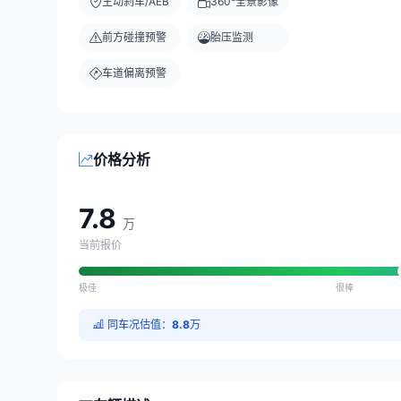
主动刹车/AEB
360°全景影像
前方碰撞预警
胎压监测
车道偏离预警
价格分析
7.8
万
当前报价
极佳
很棒
同车况估值：
8.8
万