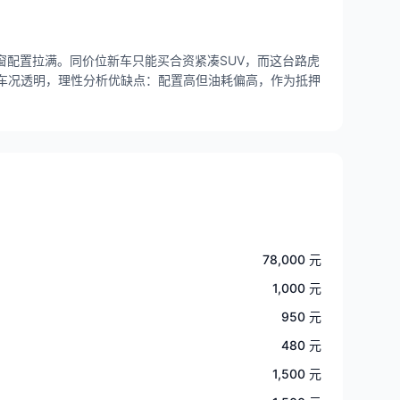
窗配置拉满。同价位新车只能买合资紧凑SUV，而这台路虎
。车况透明，理性分析优缺点：配置高但油耗偏高，作为抵押
78,000 元
1,000 元
950 元
480 元
1,500 元