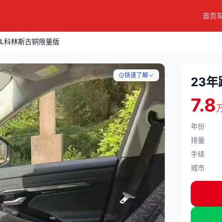
首页
光L科林斯古铜限量版
快速了解
23
7.8
年份
排量
手续
城市