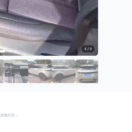
4
/ 9
外观灯光
4