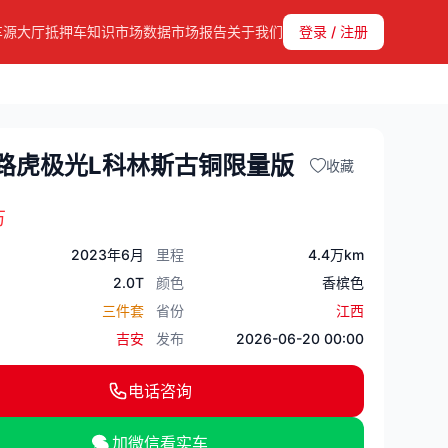
车源大厅
抵押车知识
市场数据
市场报告
关于我们
登录 / 注册
年路虎极光L科林斯古铜限量版
收藏
万
2023年6月
里程
4.4万km
2.0T
颜色
香槟色
三件套
省份
江西
吉安
发布
2026-06-20 00:00
电话咨询
加微信看实车