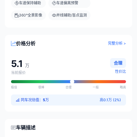
车道保持辅助
车道偏离预警
360°全景影像
并线辅助/盲点监测
价格分析
完整分析 >
5.1
合理
万
性价比
当前报价
极佳
很棒
合理
一般
略高
同车况估值：
5
万
高0.1万 (2%)
车辆描述