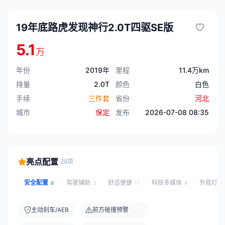
19年底路虎发现神行2.0T四驱SE版
5.1
万
年份
2019年
里程
11.4万km
排量
2.0T
颜色
白色
手续
三件套
省份
河北
城市
保定
发布
2026-07-08 08:35
亮点配置
28项
安全配置
驾驶辅助
舒适便捷
科技多媒体
外观灯光
6
3
11
4
主动刹车/AEB
前方碰撞预警