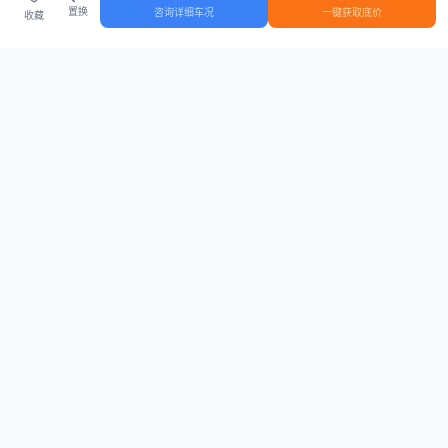
置换
咨询详细车况
一键获取底价
收藏
首页
车源
知识
登录
车源浏览
知识指南
安全抵押车网首页
抵押车知识大全
全国抵押车源
抵押车市场数据
抵押车市场分析报告
置换/回收估值工具
关于我们
联系方式
平台介绍
电话：15063795962
隐私政策
微信：cheboshi6789
用户协议
法律声明
安全抵押车网
—
全国低价抵押车源平台
， 为您提供全国一手抵押车源、价格
行情、车源真实图片、债权转让风控指南。 想找
全国抵押车
？ 上
安全抵押车
网
。