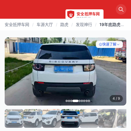
安全抵押车网
/
车源大厅
/
路虎
/
发现神行
/
19年底路虎发现神行2.0T四驱SE版
快速了解
4
/ 9