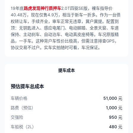
19年底
路虎发现神行质押车
2.0T四驱SE版，裸车指导价
40.48万，现在仅售4.9万，相当于新车一折多。作为一台债
权转让车，手续齐全，审车正常无违章，冀户冀提。配置到
顶：无钥匙进入、感应电尾门、电动脚踏、全景天窗、车道
保持、主动刹车、自动泊车、电动真皮座椅等。车况原版精
品，一手车。这种背户车性价比极高，但需注意排查GPS，
协议交易不过户。实车实拍随时可看，车况保证。
提车成本
预估提车总成本
车辆价格
51,000 元
路费（预估）
1,000 元
交强险
950 元
车船税（2L）
480 元