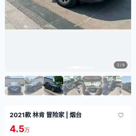
3
/ 9
2021款 林肯 冒险家 | 烟台
4.5
万