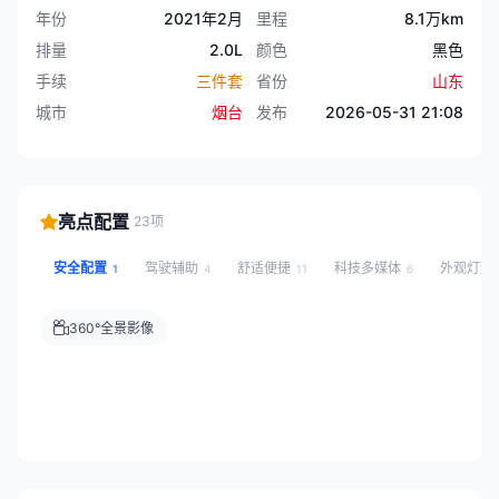
年份
2021年2月
里程
8.1万km
排量
2.0L
颜色
黑色
手续
三件套
省份
山东
城市
烟台
发布
2026-05-31 21:08
亮点配置
23项
安全配置
驾驶辅助
舒适便捷
科技多媒体
外观灯光
1
4
11
6
360°全景影像