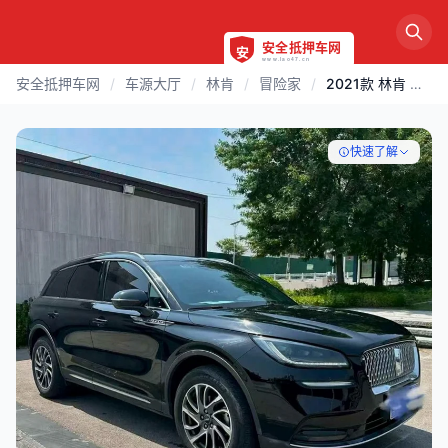
安全抵押车网
/
车源大厅
/
林肯
/
冒险家
/
2021款 林肯 冒险家 | 烟台
快速了解