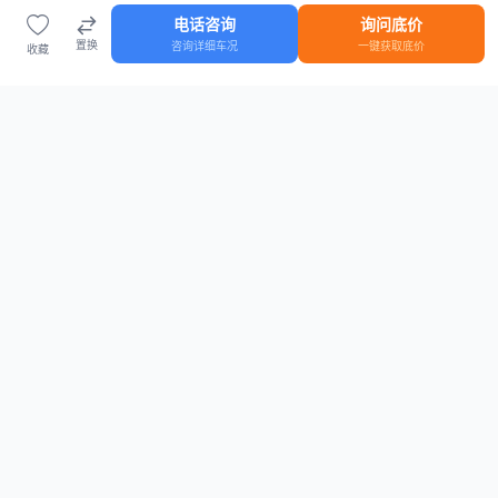
电话咨询
询问底价
置换
咨询详细车况
一键获取底价
收藏
首页
车源
知识
登录
车源浏览
知识指南
安全抵押车网首页
抵押车知识大全
全国抵押车源
抵押车市场数据
抵押车市场分析报告
置换/回收估值工具
关于我们
联系方式
平台介绍
电话：15063795962
隐私政策
微信：cheboshi6789
用户协议
法律声明
安全抵押车网
—
全国低价抵押车源平台
， 为您提供全国一手抵押车源、价格
行情、车源真实图片、债权转让风控指南。 想找
全国抵押车
？ 上
安全抵押车