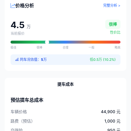
价格分析
完整分析 >
4.5
很棒
万
性价比
当前报价
极佳
很棒
合理
一般
略高
同车况估值：
5
万
低0.5万 (10.2%)
提车成本
预估提车总成本
车辆价格
44,900 元
路费（预估）
1,000 元
交强险
950 元