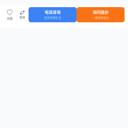
电话咨询
询问底价
置换
咨询详细车况
一键获取底价
收藏
首页
车源
知识
登录
车源浏览
知识指南
安全抵押车网首页
抵押车知识大全
全国抵押车源
抵押车市场数据
抵押车市场分析报告
置换/回收估值工具
关于我们
联系方式
平台介绍
电话：15063795962
隐私政策
微信：cheboshi6789
用户协议
法律声明
安全抵押车网
—
全国低价抵押车源平台
， 为您提供全国一手抵押车源、价格