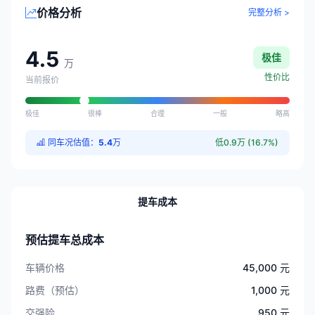
价格分析
完整分析 >
4.5
极佳
万
性价比
当前报价
极佳
很棒
合理
一般
略高
同车况估值：
5.4
万
低0.9万 (16.7%)
提车成本
预估提车总成本
车辆价格
45,000 元
路费（预估）
1,000 元
交强险
950 元