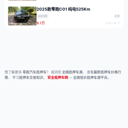
2025款零跑C01 纯电525Km
2025年
吉安
6.1万
2026-06-17
想了解更多
零跑汽车抵押车
？ 或浏览
全国抵押车源
、 查看
最新抵押车价格行
情
、 学习
抵押车交易知识
。
安全抵押车网
—
全国低价抵押车源平台
。