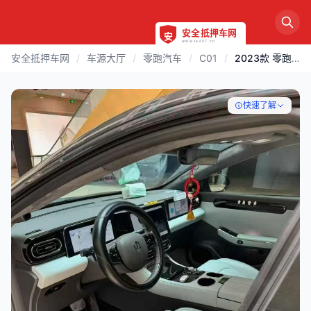
安全抵押车网
/
车源大厅
/
零跑汽车
/
C01
/
2023款 零跑汽车 C01 | 铜陵
快速了解