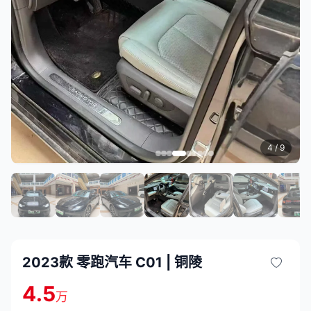
4
/ 9
2023款 零跑汽车 C01 | 铜陵
4.5
万