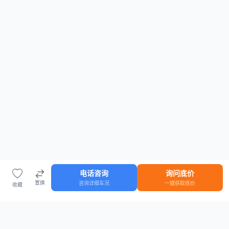
电话咨询
询问底价
置换
咨询详细车况
一键获取底价
收藏
首页
车源
知识
登录
车源浏览
知识指南