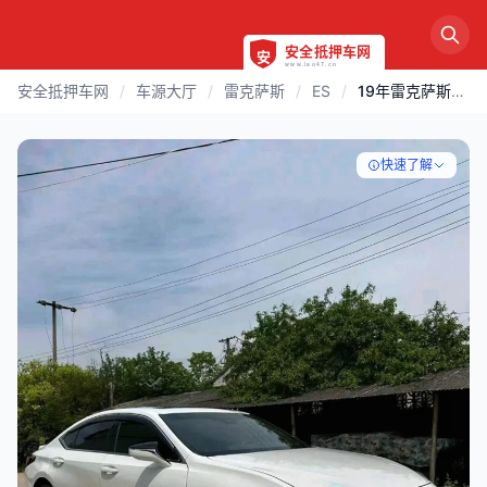
安全抵押车网
/
车源大厅
/
雷克萨斯
/
ES
/
19年雷克萨斯ES300h卓越版
快速了解