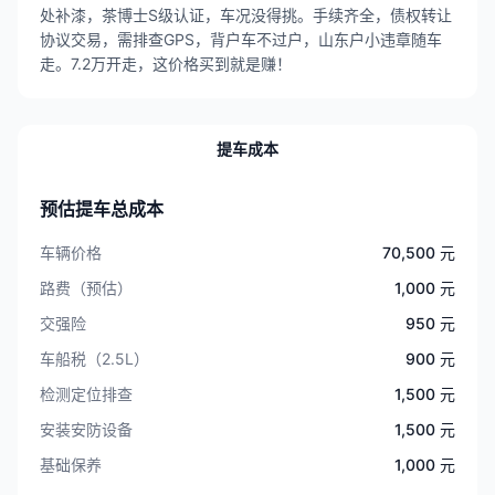
处补漆，茶博士S级认证，车况没得挑。手续齐全，债权转让
协议交易，需排查GPS，背户车不过户，山东户小违章随车
走。7.2万开走，这价格买到就是赚！
提车成本
预估提车总成本
车辆价格
70,500 元
路费（预估）
1,000 元
交强险
950 元
车船税（2.5L）
900 元
检测定位排查
1,500 元
安装安防设备
1,500 元
基础保养
1,000 元