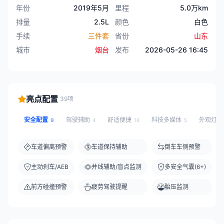
年份
2019年5月
里程
5.0万km
排量
2.5L
颜色
白色
手续
三件套
省份
山东
城市
烟台
发布
2026-05-26 16:45
亮点配置
39项
安全配置
驾驶辅助
舒适便捷
科技多媒体
外观灯
9
4
16
5
车道偏离预警
车道保持辅助
倒车车侧预警
主动刹车/AEB
并线辅助/盲点监测
多安全气囊(6+)
前方碰撞预警
疲劳驾驶提醒
胎压监测