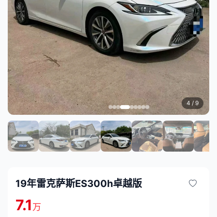
4
/ 9
19年雷克萨斯ES300h卓越版
7.1
万