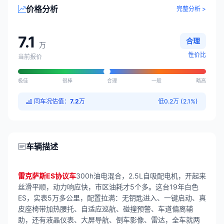
价格分析
完整分析 >
7.1
合理
万
性价比
当前报价
极佳
很棒
合理
一般
略高
同车况估值：
7.2
万
低0.2万 (2.1%)
车辆描述
雷克萨斯ES协议车
300h油电混合，2.5L自吸配电机，开起来
丝滑平顺，动力响应快，市区油耗才5个多。这台19年白色
ES，实表5万多公里，配置拉满：无钥匙进入、一键启动、真
皮座椅带加热腰托、自适应巡航、碰撞预警、车道偏离辅
助，还有液晶仪表、大屏导航、倒车影像、雷达，全车就两