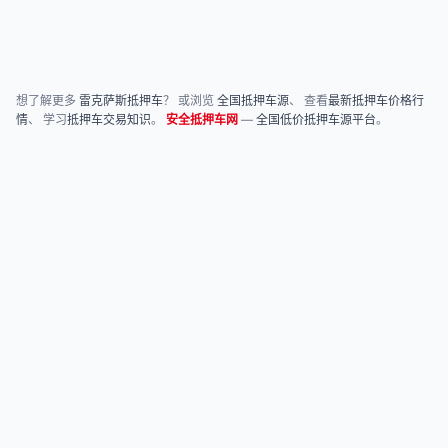
想了解更多
雷克萨斯抵押车
？ 或浏览
全国抵押车源
、 查看
最新抵押车价格行
情
、 学习
抵押车交易知识
。
安全抵押车网
—
全国低价抵押车源平台
。